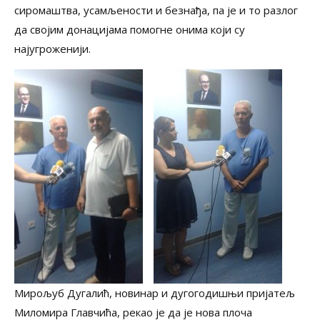
сиромаштва, усамљености и безнађа, па је и то разлог
да својим донацијама помогне онима који су
најугроженији.
Мирољуб Дугалић, новинар и дугогодишњи пријатељ
Миломира Главчића, рекао је да је нова плоча