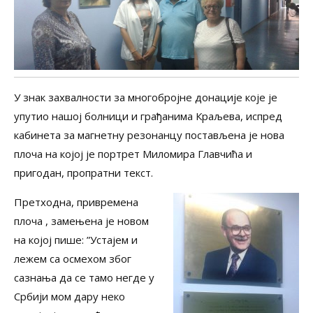
У знак захвалности за многобројне донације које је
упутио нашој болници и грађанима Краљева, испред
кабинета за магнетну резонанцу постављена је нова
плоча на којој је портрет Миломира Главчића и
пригодан, пропратни текст.
Претходна, привремена
плоча , замењена је новом
на којој пише: ”Устајем и
лежем са осмехом због
сазнања да се тамо негде у
Србији мом дару неко