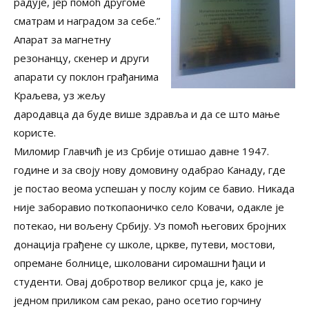
радује, јер помоћ другоме
сматрам и наградом за себе.”
Апарат за магнетну
резонанцу, скенер и други
апарати су поклон грађанима
Краљева, уз жељу
дародавца да буде више здравља и да се што мање
користе.
Миломир Главчић је из Србије отишао давне 1947.
године и за своју нову домовину одабрао Канаду, где
је постао веома успешан у послу којим се бавио. Никада
није заборавио поткопаоничко село Ковачи, одакле је
потекао, ни вољену Србију. Уз помоћ његових бројних
донација грађене су школе, цркве, путеви, мостови,
опремане болнице, школовани сиромашни ђаци и
студенти. Овај добротвор великог срца је, како је
једном приликом сам рекао, рано осетио горчину