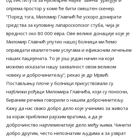
од Института за нуклеарне науке ”Винча” уређује и
опрема простор у коме ће бити смештен скенер.
”Поред тога, Миломир Главчић ће ускоро донирати
средства за куповину лапароскопског стуба, чија је
вредност око 80 000 евра. Ове велике донације које је
Миломир Главчић упутио нашој болници ми ћемо
оправдати квалитетним услугама и ефикасним лечењем
наших пацијената. То је још један начин на који
можемо исказати нашу захвалност овом великом
човеку и доброчинитељу”, рекао је др Мрвић.
Постављању плоче у болници присуствовали су
најближи рођаци Миломира Главчића, који су поносни,
бираним речима говорили о нашем доброчинитељу.
Кажу да нас свако добро дело које учинимо за живота
за корак приближи рајским вратима, а да је
доброчинство најплеменитије дело међу њима. Чинити
добро другим, често непознатим људима а за узврат