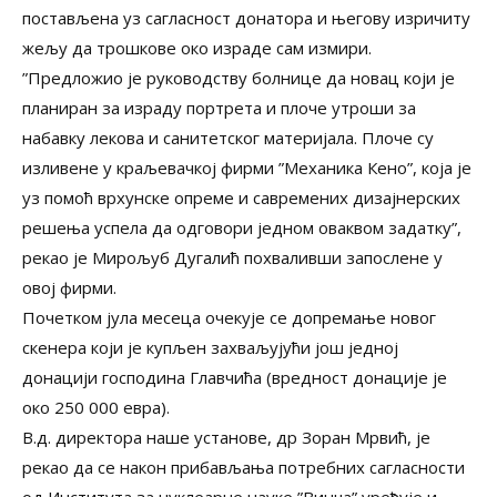
постављена уз сагласност донатора и његову изричиту
жељу да трошкове око израде сам измири.
”Предложио је руководству болнице да новац који је
планиран за израду портрета и плоче утроши за
набавку лекова и санитетског материјала. Плоче су
изливене у краљевачкој фирми ”Механика Кено”, која је
уз помоћ врхунске опреме и савремених дизајнерских
решења успела да одговори једном оваквом задатку”,
рекао је Мирољуб Дугалић похваливши запослене у
овој фирми.
Почетком јула месеца очекује се допремање новог
скенера који је купљен захваљујући још једној
донацији господина Главчића (вредност донације је
око 250 000 евра).
В.д. директора наше установе, др Зоран Мрвић, је
рекао да се након прибављања потребних сагласности