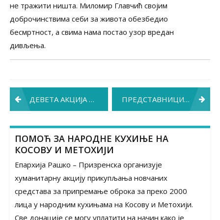
не тражити ништа. Миломир Главчић својим
доброчинствима себи за живота обезбедио
бесмртност, а свима нама постао узор вредан
дивљења.
Post
ДЕВЕТА АКЦИЈА БЕСПЛАТНИХ ПРЕВЕНТИВНИХ ПРЕГЛЕДА
ПРЕДСТАВНИЦИ ДИНО ПАРКА ПОСЕТИЛИ НАШE НАЈМЛАЂE ПАЦИЈЕНТE
navigation
ПОМОЋ ЗА НАРОДНЕ КУХИЊЕ НА
КОСОВУ И МЕТОХИЈИ
Епархија Рашко – Призренска организује
хуманитарну акцију прикупљања новчаних
средстава за припремање оброка за преко 2000
лица у народним кухињама на Косову и Метохији.
Све донације се могу уплатити на начин како је