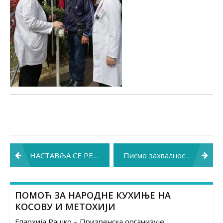
Post
НАСТАВЉА СЕ РЕНОВИРАЊЕ ОДЕЉЕЊА
Писмо захвалности пацијента
navigation
ПОМОЋ ЗА НАРОДНЕ КУХИЊЕ НА
КОСОВУ И МЕТОХИЈИ
Епархија Рашко – Призренска организује