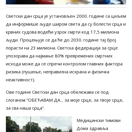
Светски дан срца је установљен 2000. године са циљем
да информише људе широм света да су болести срца и
крвних судова водећи узрок смрти код 17,5 милиона
људи. Процењује се да ће до 2030. године тај број
порасти на 23 милиона. Светска федерација за срце
упозорава да најмање 80% превремених смртних
исхода може да се спречи контролом главних фактора
ризика (пушење, неправилна исхрана и физичка
неактивност).
Ове године Светски дан срца обележава се под
слоганом ”ОБЕЋАВАМ ДА… за моје срце, за твоје срце,
за сва наша срца”.
Медицински тимови
Дома здравља