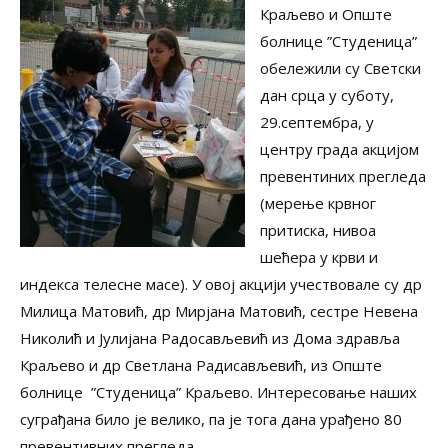
Краљево и Опште
болнице ”Студеница”
обележили су Светски
дан срца у суботу,
29.септембра, у
центру града акцијом
превентиних прегледа
(мерење крвног
притиска, нивоа
шећера у крви и
индекса телесне масе). У овој акцији учествовале су др
Милица Матовић, др Мирјана Матовић, сестре Невена
Николић и Јулијана Радосављевић из Дома здравља
Краљево и др Светлана Радисављевић, из Опште
болнице ”Студеница” Краљево. Интересовање наших
суграђана било је велико, па је тога дана урађено 80
превентивних прегледа.