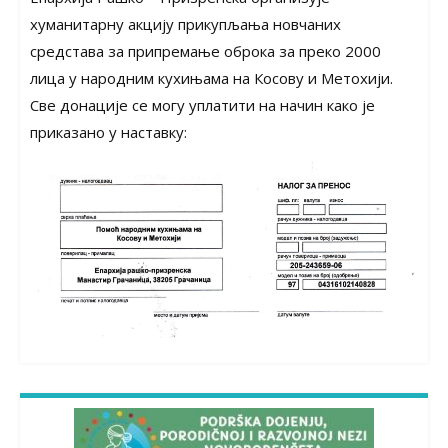
хуманитарну акцију прикупљања новчаних
средстава за припремање оброка за преко 2000
лица у народним кухињама на Косову и Метохији.
Све донације се могу уплатити на начин како је
приказано у наставку: