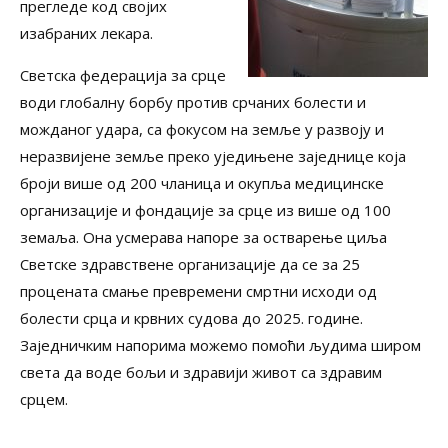
прегледе код својих
изабраних лекара.
Светска федерација за срце
води глобалну борбу против срчаних болести и
можданог удара, са фокусом на земље у развоју и
неразвијене земље преко уједињене заједнице која
броји више од 200 чланица и окупља медицинске
организације и фондације за срце из више од 100
земаља. Она усмерава напоре за остварење циља
Светске здравствене организације да се за 25
процената смање превремени смртни исходи од
болести срца и крвних судова до 2025. године.
Заједничким напорима можемо помоћи људима широм
света да воде бољи и здравији живот са здравим
срцем.