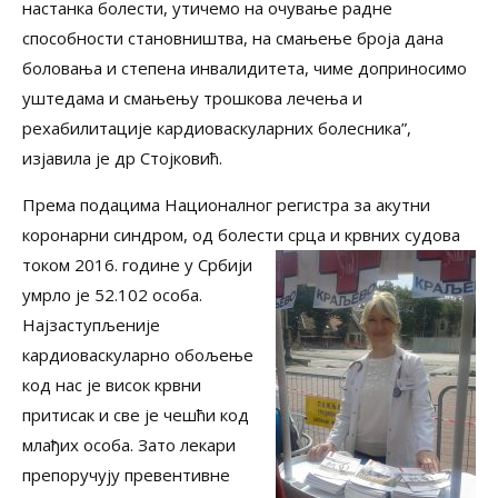
настанка болести, утичемо на очување радне
способности становништва, на смањење броја дана
боловања и степена инвалидитета, чиме доприносимо
уштедама и смањењу трошкова лечења и
рехабилитације кардиоваскуларних болесника”,
изјавила је др Стојковић.
Према подацима Националног регистра за акутни
коронарни синдром, од болести срца и крвних
судова
током 2016. године у Србији
умрло је 52.102 особа.
Најзаступљеније
кардиоваскуларно обољење
код нас је висок крвни
притисак и све је чешћи код
млађих особа. Зато лекари
препоручују превентивне