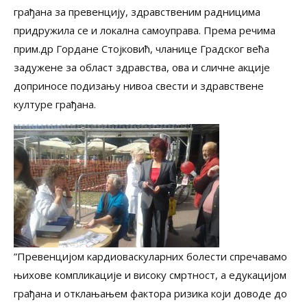
грађана за превенцију, здравственим радницима
придружила се и локална самоуправа. Према речима
прим.др Гордане Стојковић, чланице Градског већа
задужене за област здравства, ова и сличне акције
доприносе подизању нивоа свести и здравствене
културе грађана.
”Превенцијом кардиоваскуларних болести спречавамо
њихове компликације и високу смртност, а едукацијом
грађана и отклањањем фактора ризика који доводе до