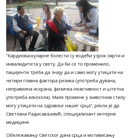
”Кардиоваскуларне болести су водећи узрок смрти и
инвалидитета у свету. Да би се то променило,
пацијенти треба да знају да и само могу утицати на
четири главна фактора ризика (употреба дувана,
неправилна исхрана, физичка неактивност и штетна
употреба алкохола). Мале промене у животном стилу
могу утицати на здравље нашег срца”, рекла је др
Светлана Радисављевић, специјализант интерне
медицине
Обележавању Светског дана срца и мотивисању