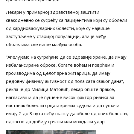
Лекари у примарној здравственој заштити
свакодневно се сусрећу са пацијентима који су оболели
од кардиоваскуларних болести, које су највише
заступљене у старијој популацији, али је међу
оболелима све више млађих особа.
”Апелујемо на суграђане да се здравије хране, да имају
избалансиране оброке, богате воћем и поврћем и
производима од целог зрна житарица, да имају
редовну физичку активност од пола сата сваког дана”,
рекла је др Милица Матовић, лекар опште праксе,
нагласивши да је пушење висок фактор ризика за
настанак болести срца и крвних судова и да пушачи
имају 2 до 3 пута већу шансу да оболе од ових болести,
односно да добију срчани или мождани удар.