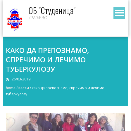
Skip
ОБ "Студеница"
to
КРАЉЕВО
content
КАКО ДА ПРЕПОЗНАМО,
СПРЕЧИМО И ЛЕЧИМО
ТУБЕРКУЛОЗУ
26/03/2019
home
/
вести
/
како да препознамо, спречимо и лечимо
туберкулозу