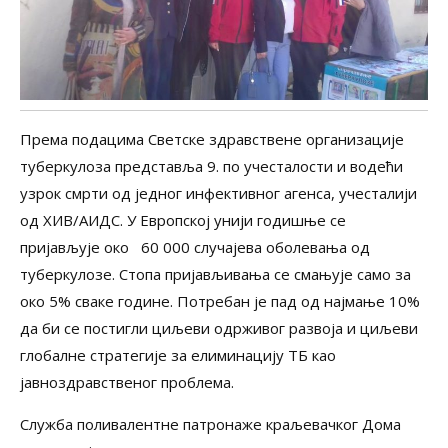
Према подацима Светске здравствене организације
туберкулоза представља 9. по учесталости и водећи
узрок смрти од једног инфективног агенса, учесталији
од ХИВ/АИДС. У Европској унији годишње се
пријављује око 60 000 случајева оболевања од
туберкулозе. Стопа пријављивања се смањује само за
око 5% сваке године. Потребан је пад од најмање 10%
да би се постигли циљеви одрживог развоја и циљеви
глобалне стратегије за елиминацију ТБ као
јавноздравственог проблема.
Служба поливалентне патронаже краљевачког Дома