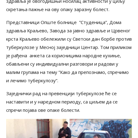
здравља је овогодишњи носилац активности у циљу
скретања пажње на ову опаку заразну болест.
Представници Опште болнице ”Студеница”, Дома
здравља Краљево, Завода за јавно здравље и Црвеног
крста Краљево обележили су Светски дан борбе против
туберкулозе у Месној заједници Центар. Том приликом
је рађена анкета са корисницима народне кухиње,
обављени су индивидуални разговори и радови у
малим групама на тему ”Како да препознамо, спречимо
и лечимо туберкулозу”.
Заједнички рад на превенцији туберкулозе ће се
наставити и у наредном периоду, са циљем да се
спречи појава ове опаке болести.