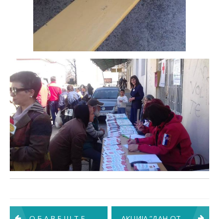
Post
О Б А В Е Ш Т Е Њ Е
АКЦИЈА ”ДАН ОТВОРЕНИХ ВРАТА ЗДРАВСТВЕНИХ УСТАНОВА” И У КРАЉЕВУ