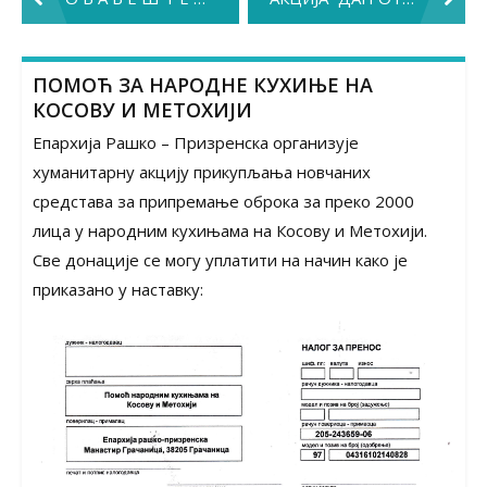
navigation
ПОМОЋ ЗА НАРОДНЕ КУХИЊЕ НА
КОСОВУ И МЕТОХИЈИ
Епархија Рашко – Призренска организује
хуманитарну акцију прикупљања новчаних
средстава за припремање оброка за преко 2000
лица у народним кухињама на Косову и Метохији.
Све донације се могу уплатити на начин како је
приказано у наставку: