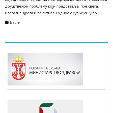
друштвеном проблему који представља, пре свега,
илегална дрога и за активан однос у сузбијању пр...
Вести