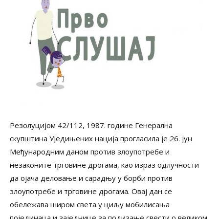
Резолуцијом 42/112, 1987. године Генерална
скупштина Уједињених нација прогласила је 26. јун
Међународним даном против злоупотребе и
незаконите трговине дрогама, као израз одлучности
да ојача деловање и сарадњу у борби против
злоупотребе и трговине дрогама. Овај дан се
обележава широм света у циљу мобилисања
појединаца и заједнице за подизање свести о великом