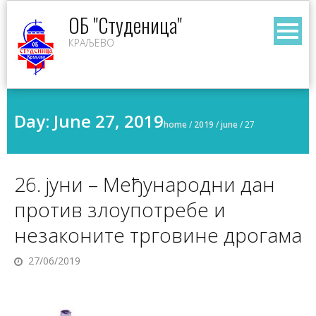
Skip
ОБ "Студеница"
to
КРАЉЕВО
content
Day:
June 27, 2019
home
/
2019
/
june
/
27
26. јуни – Међународни дан
против злоупотребе и
незаконите трговине дрогама
27/06/2019