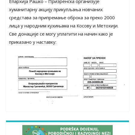
Епархија Рашко – Призренска организује
хуманитарну акцију прикупљања новчаних
средстава за припремање оброка за преко 2000
лица у народним кухињама на Косову и Метохији.
Све донације се могу уплатити на начин како је
приказано у наставку: