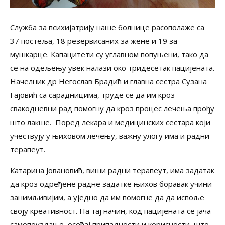
Служба за психијатрију наше болнице расополаже са
37 постеља, 18 резервисаних за жене и 19 за
мушкарце. Капацитети су углавном попуњени, тако да
се на одељењу увек налази око тридесетак пацијената.
Начелник др Негослав Брадић и главна сестра Сузана
Гајовић са сарадницима, труде се да им кроз
свакодневни рад помогну да кроз процес лечења прођу
што лакше. Поред лекара и медицинских сестара који
учествују у њиховом лечењу, важну улогу има и радни
терапеут.
Катарина Јовановић, виши радни терапеут, има задатак
да кроз одређене радне задатке њихов боравак учини
занимљивијим, а уједно да им помогне да да испоље
своју креативност. На тај начин, код пацијената се јача
самопоуздање, осећај припадности и корисности, што