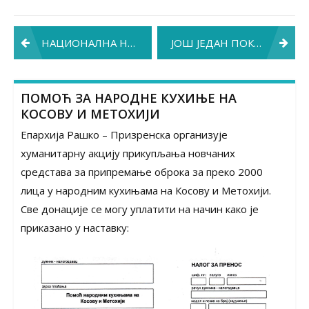
Post
НАЦИОНАЛНА НЕДЕЉА ДОЈЕЊА
ЈОШ ЈЕДАН ПОКЛОН ОД ПРИНЦЕЗЕ
navigation
ПОМОЋ ЗА НАРОДНЕ КУХИЊЕ НА
КОСОВУ И МЕТОХИЈИ
Епархија Рашко – Призренска организује
хуманитарну акцију прикупљања новчаних
средстава за припремање оброка за преко 2000
лица у народним кухињама на Косову и Метохији.
Све донације се могу уплатити на начин како је
приказано у наставку: