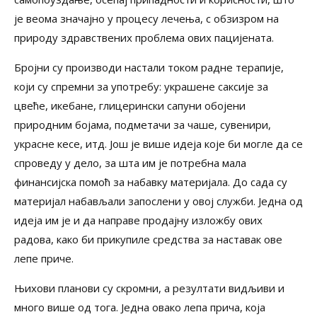
је веома значајно у процесу лечења, с обзизром на
природу здравствених проблема ових пацијената.
Бројни су производи настали током радне терапије,
који су спремни за употребу: украшене саксије за
цвеће, икебане, глицерински сапуни обојени
природним бојама, подметачи за чаше, сувенири,
украсне кесе, итд. Још је више идеја које би могле да се
спроведу у дело, за шта им је потребна мала
финансијска помоћ за набавку материјала. До сада су
материјал набављали запослени у овој служби. Једна од
идеја им је и да направе продајну изложбу ових
радова, како би прикупиле средства за наставак ове
лепе приче.
Њихови планови су скромни, а резултати видљиви и
много више од тога. Једна овако лепа прича, која