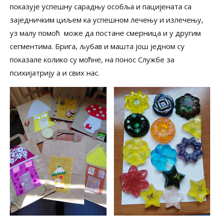
показује успешну сарадњу особља и пацијената са
заједничким циљем ка успешном лечењу и излечењу,
уз малу помоћ може да постане смерница и у другим
сегментима. Брига, љубав и машта још једном су
показале колико су моћне, на понос Службе за
психијатрију а и свих нас.