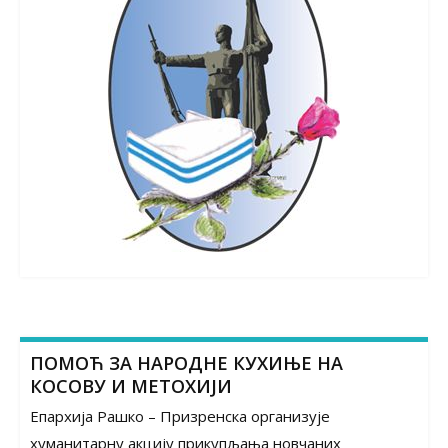
ПОМОЋ ЗА НАРОДНЕ КУХИЊЕ НА
КОСОВУ И МЕТОХИЈИ
Епархија Рашко – Призренска организује
хуманитарну акцију прикупљања новчаних