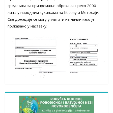
средстава за припремање оброка за преко 2000
лица у народним кухињама на Косову и Метохији.
Све донације се могу уплатити на начин како је
приказано у наставку: