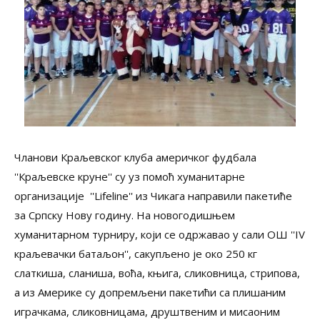
Чланови Краљевског клуба америчког фудбала
''Краљевске круне'' су уз помоћ хуманитарне
организације ''Lifeline'' из Чикага направили пакетиће
за Српску Нову годину. На новогодишњем
хуманитарном турниру, који се одржавао у сали ОШ ''IV
краљевачки батаљон'', сакупљено је око 250 кг
слаткиша, сланиша, воћа, књига, сликовница, стрипова,
а из Америке су допремљени пакетићи са плишаним
играчкама, сликовницама, друштвеним и мисаоним