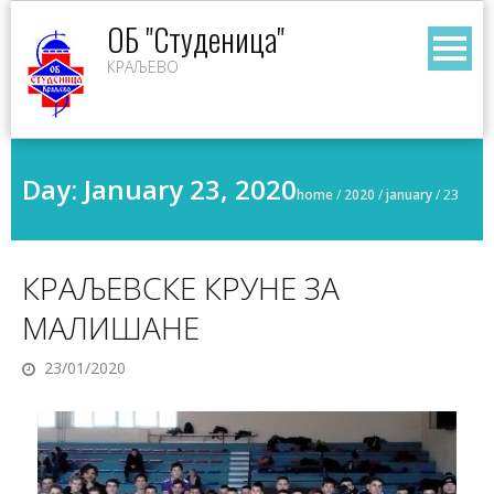
Skip
ОБ "Студеница"
to
КРАЉЕВО
content
Day:
January 23, 2020
home
/
2020
/
january
/
23
КРАЉЕВСКЕ КРУНЕ ЗА
МАЛИШАНЕ
23/01/2020