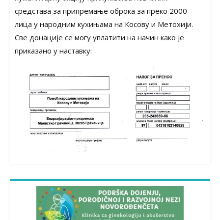
средстава за припремање оброка за преко 2000
лица у народним кухињама на Косову и Метохији.
Све донације се могу уплатити на начин како је
приказано у наставку: