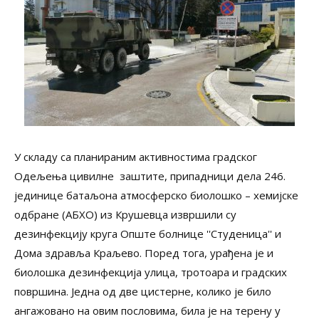
У складу са планираним активностима градског
Одељења цивилне заштите, припадници дела 246.
јединице батаљона атмосферско биолошко – хемијске
одбране (АБХО) из Крушевца извршили су
дезинфекцију круга Опште болнице ''Студеница'' и
Дома здравља Краљево. Поред тога, урађена је и
биолошка дезинфекција улица, тротоара и градских
површина. Једна од две цистерне, колико је било
ангажовано на овим пословима, била је на терену у