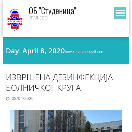
Skip
ОБ "Студеница"
to
КРАЉЕВО
content
Day:
April 8, 2020
home
/
2020
/
april
/
08
ИЗВРШЕНА ДЕЗИНФЕКЦИЈА
БОЛНИЧКОГ КРУГА
08/04/2020