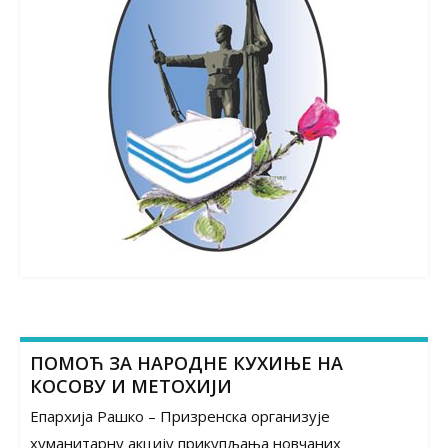
ПОМОЋ ЗА НАРОДНЕ КУХИЊЕ НА
КОСОВУ И МЕТОХИЈИ
Епархија Рашко – Призренска организује
хуманитарну акцију прикупљања новчаних