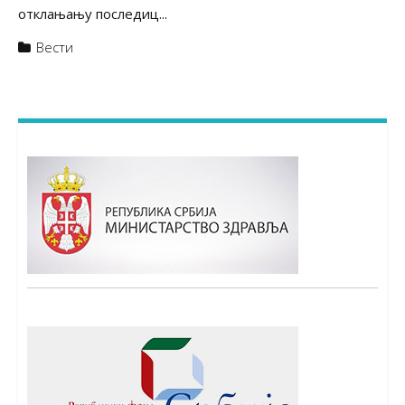
отклањању последиц...
Вести