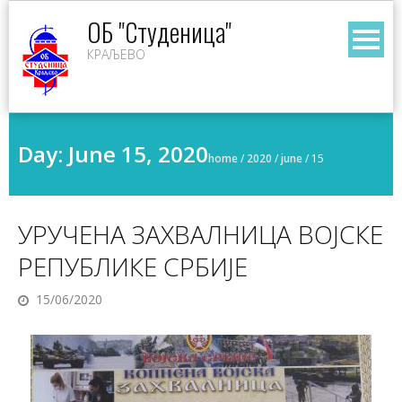
Skip
ОБ "Студеница"
to
КРАЉЕВО
content
Day:
June 15, 2020
home
/
2020
/
june
/
15
УРУЧЕНА ЗАХВАЛНИЦА ВОЈСКЕ
РЕПУБЛИКЕ СРБИЈЕ
15/06/2020