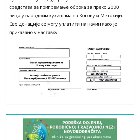
средстава за припремање оброка за преко 2000
лица у народним кухињама на Косову и Метохији.
Све донације се могу уплатити на начин како је
приказано у наставку: