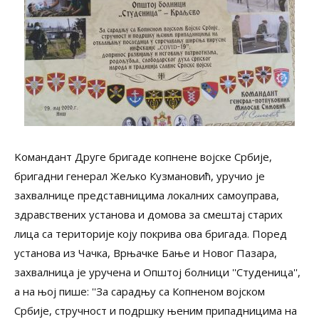
Kомандант Друге бригаде копнене војске Србије,
бригадни генерал Жељко Кузмановић, уручио је
захвалнице представницима локалних самоуправа,
здравствених установа и домова за смештај старих
лица са територије коју покрива ова бригада. Поред
установа из Чачка, Врњачке Бање и Новог Пазара,
захвалница је уручена и Општој болници ''Студеница'',
а на њој пише: ''За сарадњу са Копненом војском
Србије, стручност и подршку њеним припадницима на