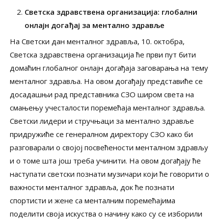
Светска здравствена организација: глобални
онлајн догађај за ментално здравље
На Светски дан менталног здравља, 10. октобра,
Светска здравствена организација ће први пут бити
домаћин глобалног онлајн догађаја заговарања на тему
менталног здравља. На овом догађају представиће се
досадашњи рад представника СЗО широм света на
смањењу учесталости поремећаја менталног здравља.
Светски лидери и стручњаци за ментално здравље
придружиће се генералном директору СЗО како би
разговарали о својој посвећености менталном здрављу
и о томе шта још треба учинити. На овом догађају ће
наступати светски познати музичари који ће говорити о
важности менталног здравља, док ће познати
спортисти и жене са менталним поремећајима
поделити своја искуства о начину како су се изборили