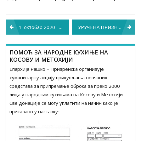
Post
1. октобар 2020 – Међународни дан старијих особа
УРУЧЕНА ПРИЗНАЊА ПОВОДОМ КРАЉЕВДАНА
navigation
ПОМОЋ ЗА НАРОДНЕ КУХИЊЕ НА
КОСОВУ И МЕТОХИЈИ
Епархија Рашко – Призренска организује
хуманитарну акцију прикупљања новчаних
средстава за припремање оброка за преко 2000
лица у народним кухињама на Косову и Метохији.
Све донације се могу уплатити на начин како је
приказано у наставку: