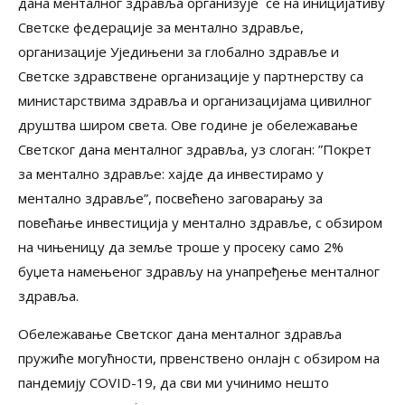
дана менталног здравља организује се на иницијативу
Светске федерације за ментално здравље,
организације Уједињени за глобално здравље и
Светске здравствене организације у партнерству са
министарствима здравља и организацијама цивилног
друштва широм света. Ове године је обележавање
Светског дана менталног здравља, уз слоган: ”Покрет
за ментално здравље: хајде да инвестирамо у
ментално здравље”, посвећено заговарању за
повећање инвестиција у ментално здравље, с обзиром
на чињеницу да земље троше у просеку само 2%
буџета намењеног здрављу на унапређење менталног
здравља.
Обележавање Светског дана менталног здравља
пружиће могућности, првенствено онлајн с обзиром на
пандемију COVID-19, да сви ми учинимо нешто