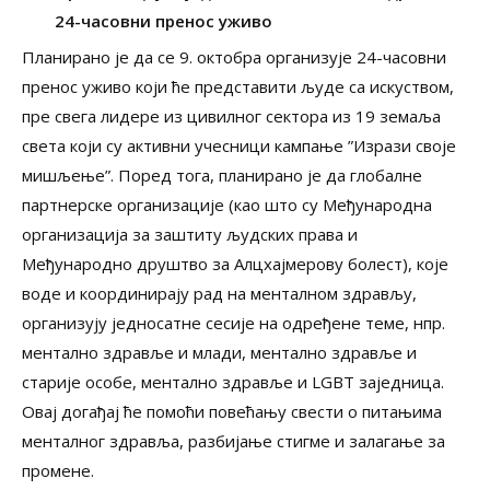
24-часовни пренос уживо
Планирано је да се 9. октобра организује 24-часовни
пренос уживо који ће представити људе са искуством,
пре свега лидере из цивилног сектора из 19 земаља
света који су активни учесници кампање ”Изрази своје
мишљење”. Поред тога, планирано је да глобалне
партнерске организације (као што су Међународна
организација за заштиту људских права и
Међународно друштво за Алцхајмерову болест), које
воде и координирају рад на менталном здрављу,
организују једносатне сесије на одређене теме, нпр.
ментално здравље и млади, ментално здравље и
старије особе, ментално здравље и LGBT заједница.
Овај догађај ће помоћи повећању свести о питањима
менталног здравља, разбијање стигме и залагање за
промене.