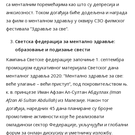
са менталним поремећајима као што су депресија и
анксиозност. Током догађаја биће додељена и награда
за филм о менталном здрављу у оквиру СЗО филмског
фестивала ”Здравље за све”.
Светска федерација за ментално здравље:
образовање и подизање свести
Kампања Светске федерације започиње 1. септембра
промоцијом едукативног материјала Светског дана
менталног здравља 2020: ”Ментално здравље за све:
веће улагање – већи приступ”, под покровитељством њ.
к. в. принцезе Иман Афзан Ал-Султан Абдуллах
(Iman
Afzan Al-Sultan Abdullah)
из Малезије. Након тог
догађаја, наредних 45 дана планиране су бројне
промотивне активности које ће реализовати
омладински сектор Федерације, укључујући и глобални
форум за онлајн дискусију и уметничку изложбу.