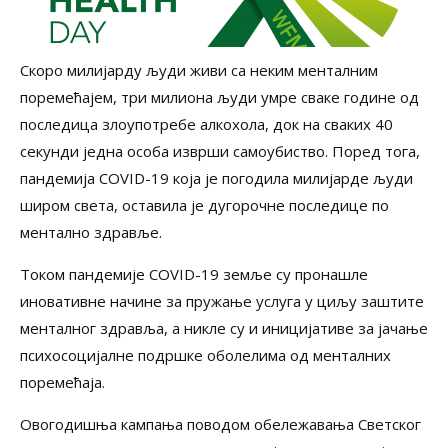
Скоро милијарду људи живи са неким менталним
поремећајем, три милиона људи умре сваке године од
последица злоупотребе алкохола, док на сваких 40
секунди једна особа изврши самоубиство. Поред тога,
пандемија COVID-19 која је погодила милијарде људи
широм света, оставила је дугорочне последице по
ментално здравље.
Током пандемије COVID-19 земље су пронашле
иновативне начине за пружање услуга у циљу заштите
менталног здравља, а никле су и иницијативе за јачање
психосоцијалне подршке оболелима од менталних
поремећаја.
Овогодишња кампања поводом обележавања Светског