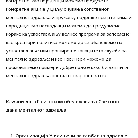
конкретно: као појединци можемо предузети
конкретне акције у циљу очувања сопственог
менталног здравља и пружању подршке пријатељима и
породици; као послодавци можемо да предузмемо
кораке ка успостављању велнес програма за запослене;
као креатори политика можемо да се обавежемо на
успостављање или проширење капацитета служби за
ментално здравље; и као новинари можемо да
промовишемо примере добре праксе како би заштита
менталног здравља постала стварност за све.
Кључни догађаји током обележавања Светског
дана менталног здравља
Организација Уједињени за глобално здравље: