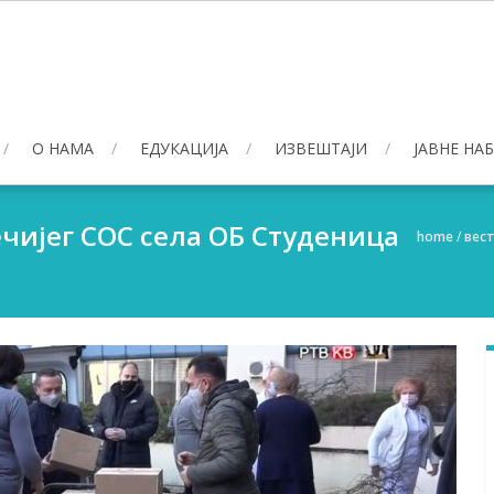
О НАМА
ЕДУКАЦИЈА
ИЗВЕШТАЈИ
ЈАВНЕ НА
ечијег СОС села ОБ Студеница
home
/
вес