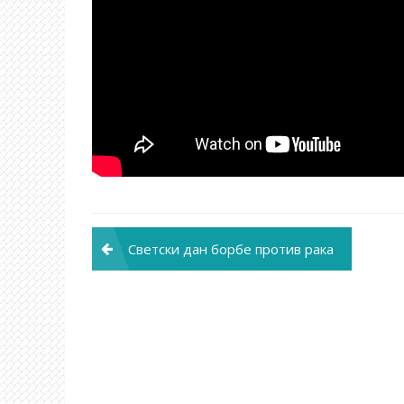
Post
Светски дан борбе против рака
navigation