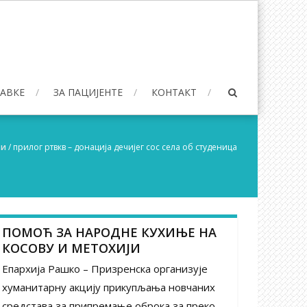
БАВКЕ
ЗА ПАЦИЈЕНТЕ
КОНТАКТ
ти
/
прилог ртвкв – донација дечијег сос села об студеница
ПОМОЋ ЗА НАРОДНЕ КУХИЊЕ НА
КОСОВУ И МЕТОХИЈИ
Епархија Рашко – Призренска организује
хуманитарну акцију прикупљања новчаних
средстава за припремање оброка за преко