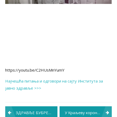
https://youtu.be/C2HUsMnYumY
Најчешћа питања и одговори на сајту Института за
јавно здравље >>>
Post
ЗДРАВЉЕ БУБРЕГА СВИМА И СВУДА – КВАЛИТЕТАН ЖИВОТ ЈЕ МОГУЋ
У Краљеву корона не посустаје