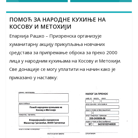
navigation
ПОМОЋ ЗА НАРОДНЕ КУХИЊЕ НА
КОСОВУ И МЕТОХИЈИ
Епархија Рашко – Призренска организује
хуманитарну акцију прикупљања новчаних
средстава за припремање оброка за преко 2000
лица у народним кухињама на Косову и Метохији.
Све донације се могу уплатити на начин како је
приказано у наставку: