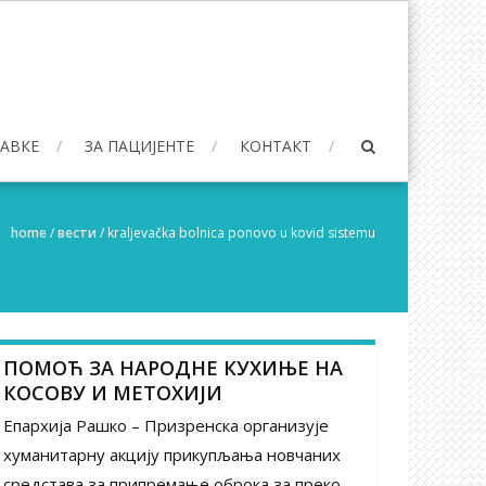
БАВКЕ
ЗА ПАЦИЈЕНТЕ
КОНТАКТ
home
/
вести
/
kraljevačka bolnica ponovo u kovid sistemu
ПОМОЋ ЗА НАРОДНЕ КУХИЊЕ НА
КОСОВУ И МЕТОХИЈИ
Епархија Рашко – Призренска организује
хуманитарну акцију прикупљања новчаних
средстава за припремање оброка за преко