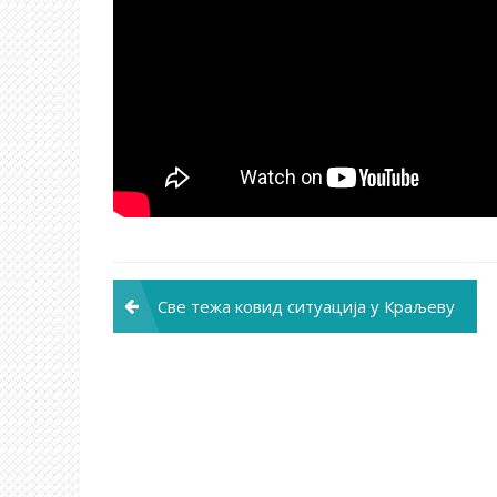
Post
Све тежа ковид ситуација у Краљеву
navigation