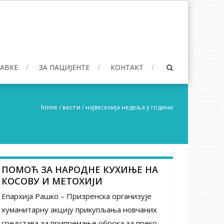
БАВКЕ
ЗА ПАЦИЈЕНТЕ
КОНТАКТ
home
/
вести
/
највеселија недеља у години
ПОМОЋ ЗА НАРОДНЕ КУХИЊЕ НА
КОСОВУ И МЕТОХИЈИ
Епархија Рашко – Призренска организује
хуманитарну акцију прикупљања новчаних
средстава за припремање оброка за преко