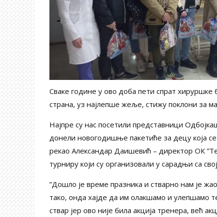
Сваке године у ово доба пети спрат хируршке б
страна, уз најлепше жеље, стижу поклони за ма
Најпре су нас посетили представници Одбојкаш
донели новогодишње пакетиће за децу која се 
рекао Александар Даишевић – директор ОК ”Те
турниру који су организовали у сарадњи са с
”Дошло је време празника и стварно нам је жао
тако, онда хајде да им олакшамо и улепшамо т
ствар јер ово није била акција тренера, већ а