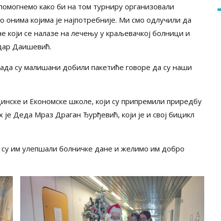
 помогнемо како би на том турниру организовали
 онима којима је најпотребније. Ми смо одлучили да
е који се налазе на лечењу у краљевачкој болници и
ндар Даишевић.
 када су малишани добили пакетиће говоре да су наши
инске и Економске школе, који су припремили приредбу
х је Деда Мраз Драган Ђурђевић, који је и свој бицикл
 су им улепшали болничке дане и желимо им добро