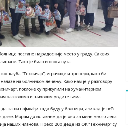
олнице постане најрадосније место у граду. Са свих
лишане. Тако је било и овога пута.
ког клуба ”Техничар”, играчице и тренери, како би
налазе на болничком лечењу. Како нам је у разговору
хничар”, поклоне су прикупили на хуманитарном
војим члановима и њиховим родитељима.
 да наши најмлађи тада буду у болници, али кад је већ
е дане. Морам да истакнем да је ово за мене много лепа
кција наших чланова. Преко 200 деце из ОК ”Техничар” су