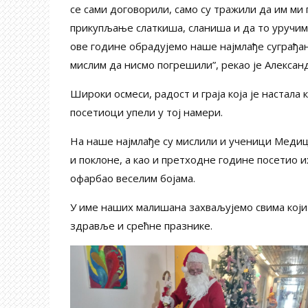
се сами договорили, само су тражили да им ми
прикупљање слаткиша, сланиша и да то уручимо
ове године обрадујемо наше најмлађе суграђан
мислим да нисмо погрешили”, рекао је Алекса
Широки осмеси, радост и граја која је настала
посетиоци упели у тој намери.
На наше најмлађе су мислили и ученици Медиц
и поклоне, а као и претходне године посетио и
офарбао веселим бојама.
У име наших малишана захваљујемо свима који
здравље и срећне празнике.