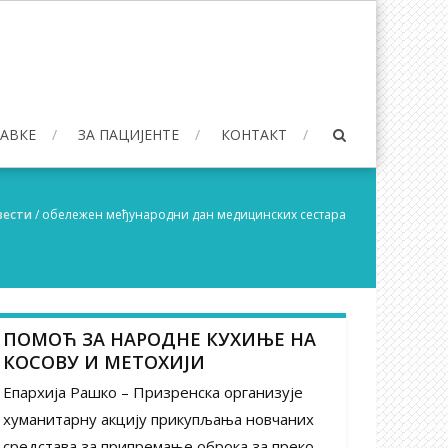
БАВКЕ
ЗА ПАЦИЈЕНТЕ
КОНТАКТ
вести
/
обележен међународни дан медицинских сестара
ПОМОЋ ЗА НАРОДНЕ КУХИЊЕ НА
КОСОВУ И МЕТОХИЈИ
Епархија Рашко – Призренска организује
хуманитарну акцију прикупљања новчаних
средстава за припремање оброка за преко