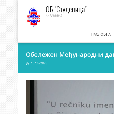
Skip
ОБ "Студеница"
to
КРАЉЕВО
content
НАСЛОВНА
Обележен Међународни дан
13/05/2025