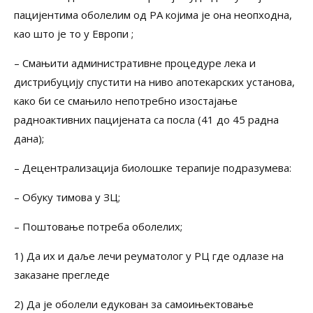
пацијентима оболелим од РА којима је она неопходна,
као што је то у Европи ;
– Смањити административне процедуре лека и
дистрибуцију спустити на ниво апотекарских установа,
како би се смањило непотребно изостајање
радноактивних пацијената са посла (41 до 45 радна
дана);
– Децентрализација биолошке терапије подразумева:
– Обуку тимова у ЗЦ;
– Поштовање потреба оболелих;
1) Да их и даље лечи реуматолог у РЦ где одлазе на
заказане прегледе
2) Да је оболели едукован за самоињектовање