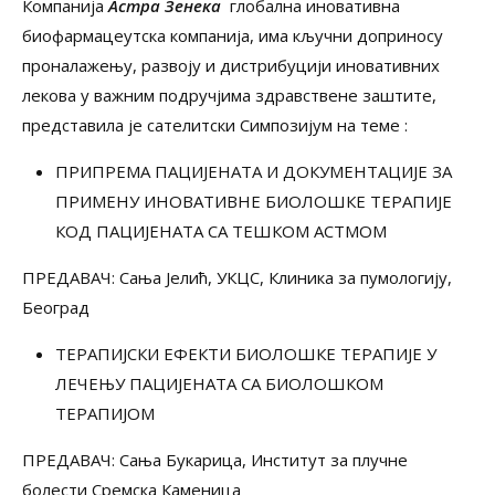
Компанија
Астра Зенека
глобална иновативна
биофармацеутска компанија, има кључни доприносу
проналажењу, развоју и дистрибуцији иновативних
лекова у важним подручјима здравствене заштите,
представила је сателитски Симпозијум на теме :
ПРИПРЕМА ПАЦИЈЕНАТА И ДОКУМЕНТАЦИЈЕ ЗА
ПРИМЕНУ ИНОВАТИВНЕ БИОЛОШКЕ ТЕРАПИЈЕ
КОД ПАЦИЈЕНАТА СА ТЕШКОМ АСТМОМ
ПРЕДАВАЧ: Сања Јелић, УКЦС, Клиника за пумологију,
Београд
ТЕРАПИЈСКИ ЕФЕКТИ БИОЛОШКЕ ТЕРАПИЈЕ У
ЛЕЧЕЊУ ПАЦИЈЕНАТА СА БИОЛОШКОМ
ТЕРАПИЈОМ
ПРЕДАВАЧ: Сања Букарица, Институт за плучне
болести Сремска Каменица