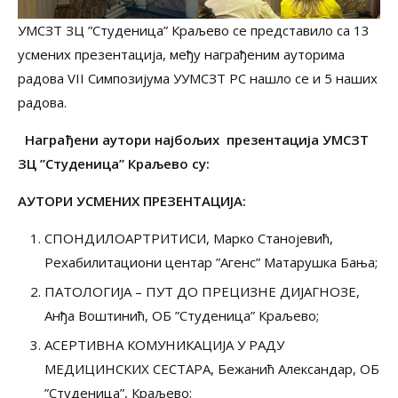
УМСЗТ ЗЦ ”Студеница” Краљево се представило са 13
усмених презентација, међу награђеним ауторима
радова VII Симпозијума УУМСЗТ РС нашло се и 5 наших
радова.
Награђени аутори најбољих презентација УМСЗТ
ЗЦ
”
Студеница
”
Краљево су:
АУТОРИ УСМЕНИХ ПРЕЗЕНТАЦИЈА:
СПОНДИЛОАРТРИТИСИ, Марко Станојевић,
Рехабилитациони центар ”Агенс” Матарушка Бања;
ПАТОЛОГИЈА – ПУТ ДО ПРЕЦИЗНЕ ДИЈАГНОЗЕ,
Анђа Воштинић, ОБ ”Студеница” Краљево;
АСЕРТИВНА КОМУНИКАЦИЈА У РАДУ
МЕДИЦИНСКИХ СЕСТАРА, Бежанић Александар, ОБ
”Студеница”, Краљево;