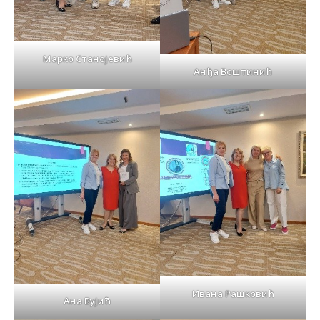
Марко Станојевић
Анђа Воштинић
Ивана Рашковић
Aнa Вујић