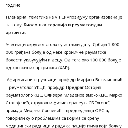
године.
Пленарна тематика на VII Симпозијуму организованa је
на тему:
Биолошка терапија и реуматоидни
артритис
.
Учесници округлог стола су истакли да у Србији 1 800
000 грађана болује од неке хроничне реуматске
болести укључујући и децу. Од тога око 100 000 болује
од хроничних артритиса (ХАР).
Афирмисани стручњаци проф.др Мирјана Веселиновић
– реуматолог УКЦК, проф.др Предраг Остојић –
реуматолог УКЦС, Оливера Младенов вмс -УКЦС, Марко
Станојевић, струковни физиотерапеут- СБ ”Агенс”,
прим.др Мирјана Лапчевић – председница ОРС-а,
говорили су о проблемима са којима се срећу
медицински радници у раду са пацијентима који болују