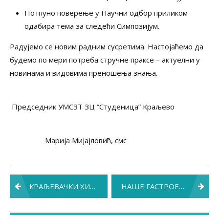
Потпуно поверење у Научни одбор приликом
одабира тема за следећи Симпозијум.
Радујемо се новим радним сусретима. Настојаћемо да
будемо по мери потреба стручне праксе – актуелни у
новинама и видовима преношења знања.
Председник УМСЗТ ЗЦ ”Студеница” Краљево
Марија Мијајловић, смс
Post
КРАЉЕВАЧКИ ХИРУРЗИ ДОМАЋИНИ ХИРУРШКЕ СЕКЦИЈЕ СРПСКОГ ЛЕКАРСКОГ ДРУШТВА
НАШЕ ГАСТРОЕНТЕРОЛОШКЕ СЕСТРЕ НА ЈОШ ЈЕДНОЈ ЕДУКАЦИЈИ
navigation