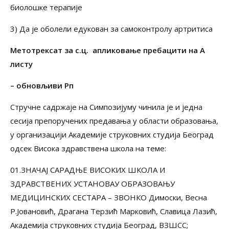
биолошке терапије
3) Да је оболели едукован за самоконтролу артритиса
Метотрексат за с.ц. апликовање пребацити на А
листу
– обновљиви Рп
Стручне садржаје на Симпозијуму чинила је и једна
сесија препоручених предавања у области образовања,
у организацији Академије струковних студија Београд
одсек Висока здравствена школа на теме:
01.ЗНАЧАЈ САРАДЊЕ ВИСОКИХ ШКОЛА И
ЗДРАВСТВЕНИХ УСТАНОВАУ ОБРАЗОВАЊУ
МЕДИЦИНСКИХ СЕСТАРА – ЗВОНКО Димоски, Весна
Р.Јовановић, Драгана Терзић Марковић, Славица Лазић,
Академија струковних студија Београд, ВЗШСС;