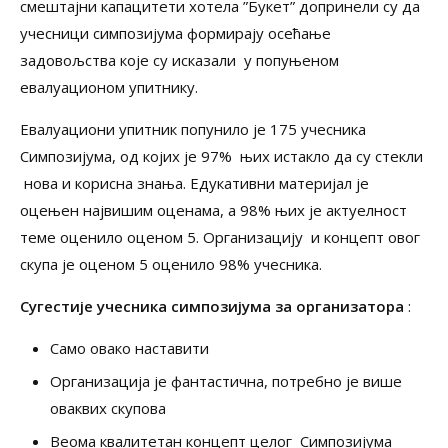
смештајни капацитети хотела ”Букет” допринели су да
учесници симпозијума формирају осећање
задовољства које су исказали у попуњеном
евалуационом упитнику.
Евалуациони упитник попунило је 175 учесника
Симпозијума, од којих је 97% њих истакло да су стекли
нова и корисна знања. Едукативни материјал је
оцењен највишим оценама, а 98% њих је актуелност
теме оценило оценом 5. Организацију и концепт овог
скупа је оценом 5 оценило 98% учесника.
Сугестије учесника симпозијума за организатора
:
Само овако наставити
Организација је фантастична, потребно је више
оваквих скупова
Веома квалитетан концепт целог Симпозијума