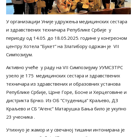
У организацији Уније удружења медицинских сестара
и здравствених техничара Републике Србије у
периоду од 14.05. до 18.05.2025. године у конгресном
центру Хотела ”Букет” на Златибору одржан је VII
Симпозијум.
Активно учеће у раду на VII Симпозијуму УУМСЗТРС
узело је 175 медицинских сестара и здравствених
техничара из здравствених и образовних установа
Републике Србије, Црне Горе, Босне и Херцеговине и
дистрикта Брчко. Из ОБ ”Студеница” Краљево, ДЗ
Краљево и СБ ”Агенс” Матарушка Бања било је укупно
23 учесника .
Утихнуо је жамор и у свечаној тишини интонирана је