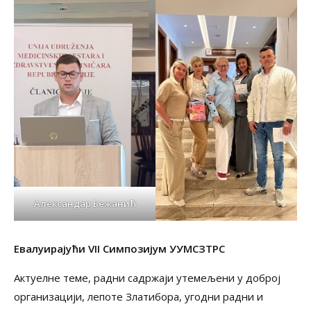
Александар Бежанић
Евалуирајући VII Симпозијум УУМСЗТРС
Актуелне теме, радни садржаји утемељени у доброј
организацији, лепоте Златибора, угодни радни и