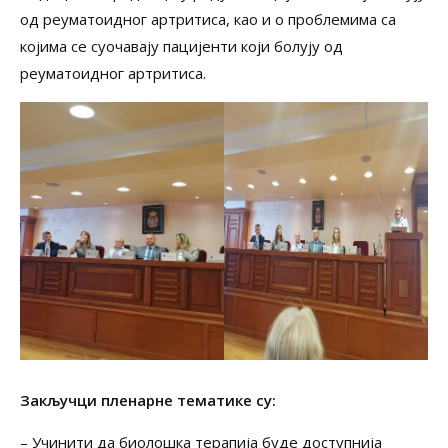
од реуматоидног артритиса, као и о проблемима са
којима се суочавају пацијенти који болују од
реуматоидног артритиса.
Закључци пленарне тематике су:
– Учинити да биолошка терапија буде доступнија