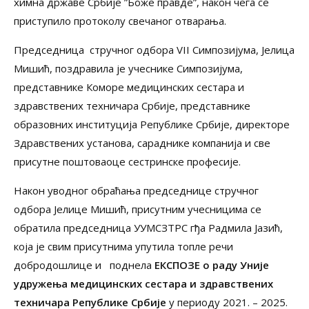
химна државе Србије ”Боже правде”, након чега се
приступило протоколу свечаног отварања.
Председница стручног одбора VII Симпозијума, Јелица
Мишић, поздравила је учеснике Симпозијума,
представнике Коморе медицинских сестара и
здравствених техничара Србије, представнике
образовних институција Републике Србије, директоре
Здравствених установа, сараднике компанија и све
присутне поштоваоце сестринске професије.
Након уводног обраћања председнице стручног
одбора Јелице Мишић, присутним учесницима се
обратила председницa УУМСЗТРС гђa Радмилa Јазић,
која је свим присутнима упутила топле речи
добродошлице и поднела
ЕКСПОЗЕ о раду Уније
удружења медицинских сестара
и
здравствених
техничара Републике Србије
у периоду 2021. – 2025.