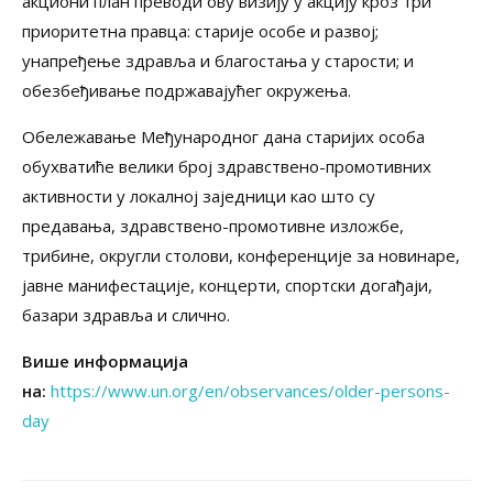
акциони план преводи ову визију у акцију кроз три
приоритетна правца: старије особе и развој;
унапређење здравља и благостања у старости; и
обезбеђивање подржавајућег окружења.
Обележавање Међународног дана старијих особа
обухватиће велики број здравствено-промотивних
активности у локалној заједници као што су
предавања, здравствено-промотивне изложбе,
трибине, округли столови, конференције за новинаре,
јавне манифестације, концерти, спортски догађаји,
базари здравља и слично.
Више информација
на:
https://www.un.org/en/observances/older-persons-
day