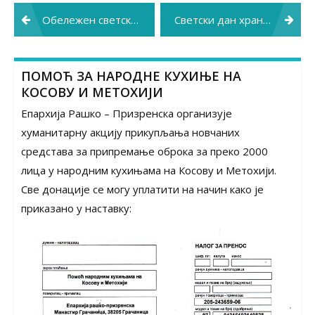
Post
Обележен светски дан срца
Светски дан хране – 16. октобар 2025.
navigation
ПОМОЋ ЗА НАРОДНЕ КУХИЊЕ НА
КОСОВУ И МЕТОХИЈИ
Епархија Рашко – Призренска организује
хуманитарну акцију прикупљања новчаних
средстава за припремање оброка за преко 2000
лица у народним кухињама на Косову и Метохији.
Све донације се могу уплатити на начин како је
приказано у наставку: