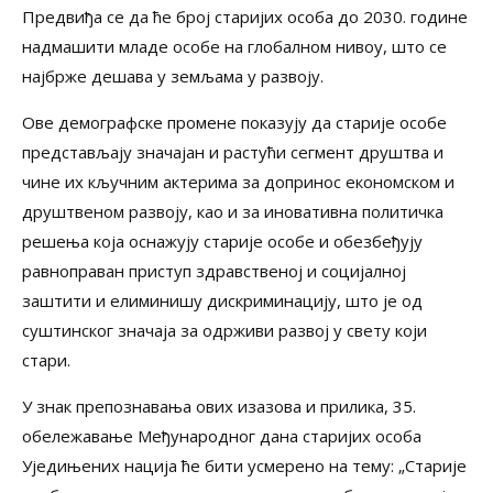
Предвиђа се да ће број старијих особа до 2030. године
надмашити младе особе на глобалном нивоу, што се
најбрже дешава у земљама у развоју.
Ове демографске промене показују да старије особе
представљају значајан и растући сегмент друштва и
чине их кључним актерима за допринос економском и
друштвеном развоју, као и за иновативна политичка
решења која оснажују старије особе и обезбеђују
равноправан приступ здравственој и социјалној
заштити и елиминишу дискриминацију, што је од
суштинског значаја за одрживи развој у свету који
стари.
У знак препознавања ових изазова и прилика, 35.
обележавање Међународног дана старијих особа
Уједињених нација ће бити усмерено на тему: „Старије