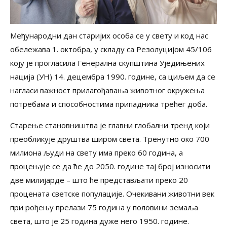
Међународни дан старијих особа се у свету и код нас
обележава 1. октобра, у складу са Резолуцијом 45/106
коју је прогласила Генерална скупштина Уједињених
нација (УН) 14. децембра 1990. године, са циљем да се
нагласи важност прилагођавања животног окружења
потребама и способностима припадника трећег доба.
Старење становништва је главни глобални тренд који
преобликује друштва широм света. Тренутно око 700
милиона људи на свету има преко 60 година, а
процењује се да ће до 2050. године тај број износити
две милијарде – што ће представљати преко 20
процената светске популације. Очекивани животни век
при рођењу прелази 75 година у половини земаља
света, што је 25 година дуже него 1950. године.