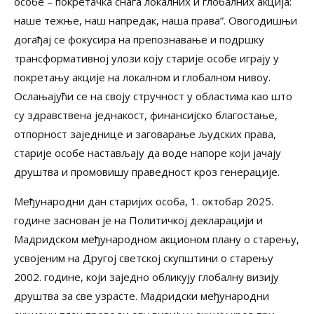
особе – покретачка снага локалних и глобалних акција:
наше тежње, наш напредак, наша права”. Овогодишњи
догађај се фокусира на препознавање и подршку
трансформативној улози коју старије особе играју у
покретању акције на локалном и глобалном нивоу.
Ослањајући се на своју стручност у областима као што
су здравствена једнакост, финансијско благостање,
отпорност заједнице и заговарање људских права,
старије особе настављају да воде напоре који јачају
друштва и промовишу праведност кроз генерације.
Међународни дан старијих особа, 1. октобар 2025.
године заснован је на Политичкој декларацији и
Мадридском међународном акционом плану о старењу,
усвојеним на Другој светској скупштини о старењу
2002. године, који заједно обликују глобалну визију
друштва за све узрасте. Мадридски међународни