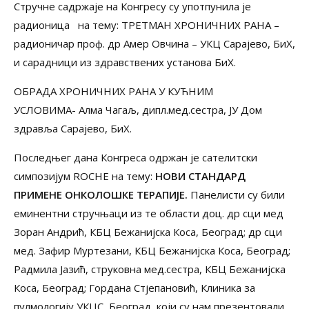
Стручне садржаје на Конгресу су употпунила је
радионица на тему: ТРЕТМАН ХРОНИЧНИХ РАНА –
радионичар проф. др Амер Овчина – УКЦ Сарајево, БиХ,
и сарадници из здравствених установа БиХ.
ОБРАДА ХРОНИЧНИХ РАНА У КУЋНИМ
УСЛОВИМА- Алма Чагаљ, дипл.мед.сестра, ЈУ Дом
здравља Сарајево, БиХ.
Последњег дана Конгреса одржан је сателитски
симпозијум ROCHE на тему:
НОВИ СТАНДАРД
ПРИМЕНЕ ОНКОЛОШКЕ ТЕРАПИЈЕ
.
Панелисти су били
еминентни стручњаци из те области доц. др сци мед
Зоран Андрић, КБЦ Бежанијска Коса, Београд; др сци
мед. Зафир Муртезани, КБЦ Бежанијска Коса, Београд;
Радмила Јазић, струковна мед.сестра, КБЦ Бежанијска
Коса, Београд; Гордана Стјепановић, Клиника за
пулмологију УКЦС, Београд, који су нам презентовали