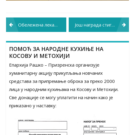
Post
Обележена лекарска слава Свети Врачи Козман и Дамјан
Још награда стигло за краљевачке медицинске сестре
navigation
ПОМОЋ ЗА НАРОДНЕ КУХИЊЕ НА
КОСОВУ И МЕТОХИЈИ
Епархија Рашко – Призренска организује
хуманитарну акцију прикупљања новчаних
средстава за припремање оброка за преко 2000
лица у народним кухињама на Косову и Метохији.
Све донације се могу уплатити на начин како је
приказано у наставку: