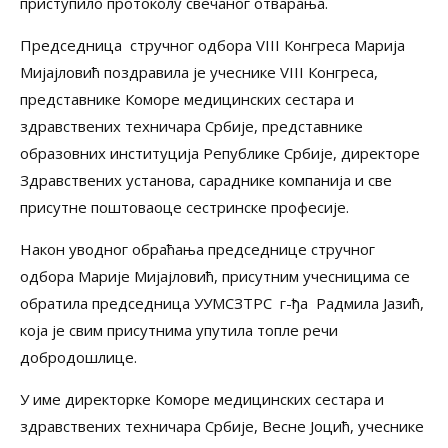
приступило протоколу свечаног отварања.
Председница стручног одбора VIII Конгреса Марија
Мијајловић поздравила је учеснике VIII Конгреса,
представнике Коморе медицинских сестара и
здравствених техничара Србије, представнике
образовних институција Републике Србије, директоре
Здравствених установа, сараднике компанија и све
присутне поштоваоце сестринске професије.
Након уводног обраћања председнице стручног
одбора Марије Мијајловић, присутним учесницима се
обратила председница УУМСЗТРС г-ђа Радмила Јазић,
која је свим присутнима упутила топле речи
добродошлице.
У име директорке Коморе медицинских сестара и
здравствених техничара Србије, Весне Јоцић, учеснике