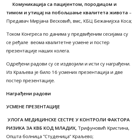
Комуникација са пацијентом, породицом и
тимом и утицај на побољшање квалитета живота
–
Предавач Мирјана Весковић, вмс, КБЦ Бежанијска Коса;
Током Конгреса по данима у предвиђеним сесијама су
се ређале веома квалитетне усмене и постер
презентације наших колега.
Одређени радови су се издвојили и исти су награђени.
Из Краљева је било 16 усмених презентација и две
постер презентације.
Награђени радови
УСМЕНЕ ПРЕЗЕНТАЦИЈЕ
УЛОГА МЕДИЦИНСКЕ СЕСТРЕ У КОНТРОЛИ ФАКТОРА
РИЗИКА ЗА КВБ КОД МЛАДИХ,
Трифуновић Кристина,
Општа болница ”Студеница” Краљево;