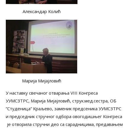
Александар Колић
Марија Мијајловић
У наставку свечаног отварања VIII Конгреса
УУМСЗТРС, Марија Мијајловић, струк.мед.сестра, ОБ
”Студеница” Краљево, заменик предсеника УУМСЗТРС
и председник стручног одбора овогодишњег Конгреса
је отворила стручни део са сарадницима, предавањем