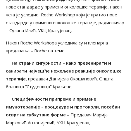
нове стандарде у примени онколошке терапије, након
чега је уследио Roche Workshop који је пратио нове
стандарде у примени онколошке терапије, радионичар
– Сузана Илић, УКЦ Крагујевац.
Након Roche Workshopa уследила су и пленарна
предавања – Roche на теме:
На страни сигурности – како превенирати и
санирати најчешће нежељене
реакције онколошке
терапије,
предавач Данијела Окошановић, Општа
болница ”Студеница” Краљево;
Специфичности припреме и примене
имунотерапије – процедуре и протоколи, посебан
осврт на субкутане форме
– Предавач Марија
Марковић Антонијевић, УКЦ Крагујевац;