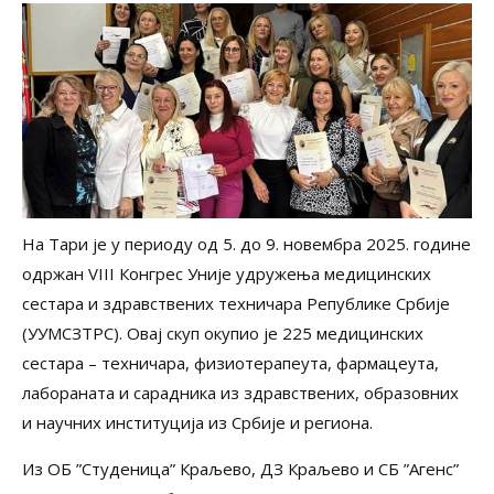
На Тари је у периоду од 5. до 9. новембра 2025. године
одржан VIII Конгрес Уније удружења медицинских
сестара и здравствених техничара Републике Србије
(УУМСЗТРС). Овај скуп окупио је 225 медицинских
сестара – техничара, физиотерапеута, фармацеута,
лабораната и сарадника из здравствених, образовних
и научних институција из Србије и региона.
Из ОБ ”Студеница” Краљево, ДЗ Краљево и СБ ”Агенс”