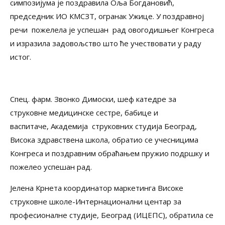
симпозијума је поздравила Оља Богдановић,
председник ИО КМСЗТ, огранак Ужице. У поздравној
речи пожелела је успешан рад овогодишњег Конгреса
и изразила задовољство што ће учествовати у раду
истог.
Спец. фарм. Звонко Димоски, шеф катедре за
струковне медицинске сестре, бабице и
васпитаче, Академија струковних студија Београд,
Висока здравствена школа, обратио се учесницима
Конгреса и поздравним обраћањем пружио подршку и
пожелео успешан рад.
Јелена Крнета координатор маркетинга Високе
струковне школе-Интернационални центар за
професионалне студије, Београд (ИЦЕПС), обратила се