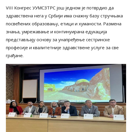
VIII Конгрес УУМСЗТРС још једном је потврдио да
здравствена нега у Србији има снажну базу стручњака
посвећених образовању, етици и хуманости. Размена
знања, умрежавање и континуирана едукација
представљају основу за унапређење сестринске
професије и квалитетније здравствене услуге за све
грађане.