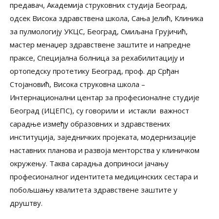
предавач, Академија струковних студија Београд,
одсек Висока здравствена школа, Сања Јелић, Клиника
за пулмологију УКЦС, Београд, Смиљана Грујичић,
мастер менаџер здравствене заштите и напредне
праксе, Специјална болница за рехабилитацију и
ортопедску протетику Београд, проф. др Срђан
Стојановић, Висока струковна школа –
Интернационални центар за професионалне студије
Београд (ИЦЕПС), су говорили и истакли важност
сарадње између образовних и здравствених
институција, заједничких пројеката, модернизације
наставних планова и развоја менторства у клиничком
окружењу. Таква сарадња доприноси јачању
професионалног идентитета медицинских сестара и
побољшању квалитета здравствене заштите у
друштву.