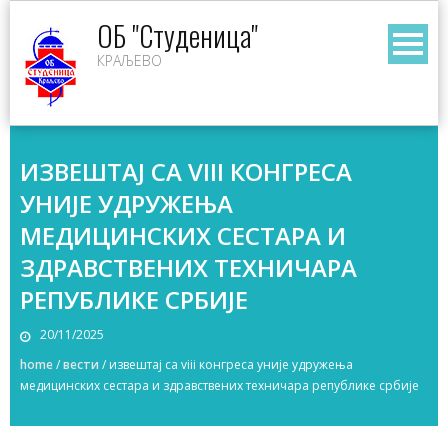
Skip
ОБ "Студеница"
to
КРАЉЕВО
content
ИЗВЕШТАЈ СА VIII КОНГРЕСА
УНИЈЕ УДРУЖЕЊA
МЕДИЦИНСКИХ СЕСТАРА И
ЗДРАВСТВЕНИХ ТЕХНИЧАРА
РЕПУБЛИКЕ СРБИЈЕ
20/11/2025
home
/
вести
/
извештај са viii конгреса уније удружењa
медицинских сестара и здравствених техничара републике србије