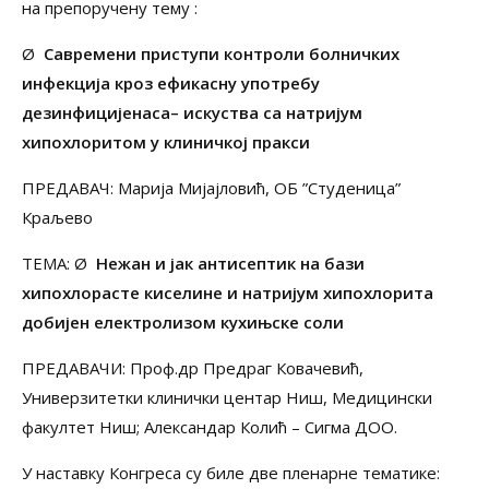
на препоручену тему :
Ø
Савремени приступи контроли болничких
инфекција кроз ефикасну употребу
дезинфицијенаса– искуства са натријум
хипохлоритом у клиничкој пракси
ПРЕДАВАЧ: Марија Мијајловић, ОБ ”Студеница”
Краљево
ТЕМА: Ø
Нежан и јак антисептик на бази
хипохлорасте киселине и натријум хипохлорита
добијен електролизом кухињске соли
ПРЕДАВАЧИ: Проф.др Предраг Ковачевић,
Универзитетки клинички центар Ниш, Медицински
факултет Ниш; Александар Колић – Сигма ДОО.
У наставку Конгреса су биле две пленарне тематике: