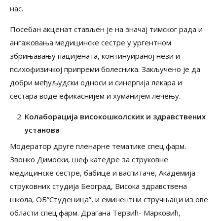
нас.
Посебан акценат стављен је на значај тимског рада и
ангажовања медицинске сестре у ургентном
збрињавању пацијената, континуираној нези и
психофизичкој припреми болесника. Закључено је да
добри међуљудски односи и синергија лекара и
сестара воде ефикаснијем и хуманијем лечењу.
Колаборација високошколских и здравствених
установа
Модератор друге пленарне тематике спец.фарм.
Звонко Димоски, шеф катедре за струковне
медицинске сестре, бабице и васпитаче, Академија
струковних студија Београд, Висока здравствена
школа, ОБ”Студеница”, и еминентни стручњаци из ове
области спец.фарм. Драгана Терзић- Марковић,