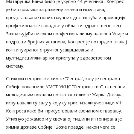
Матарушка Бања било је укупно 44 учесника . Конгрес
је био прилика за размену знања и искустава,
представљање нових научних достигнућа и промоцију
професионалне сарадње у области здравствене неге.
Захваљујући високом професионализму чланова Уније и
подршци бројних установа, Конгрес је потврдио значај
континуираног стручног усавршавања и
мултидисциплинарног приступа у здравственом
систему.
Стихови сестринске химне ”Сестра”, коју је сестрама
Србије поклонило УМСТ УКЦС ”Сестринство”, отпевани
мелодичним вокалом познатог солисте Жарка Данчуа,
испуњавали су салу у коју су пристизали учесници VIII
Kонгреса како би присуствовали свечаном отварању.
Утихнуо је жамор и у свечаној тишини интонирана је
химна државе Србије ”Боже правде” након чега се