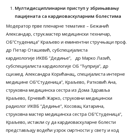
Мултидисциплинарни приступ у збрињавању
пацијената са кардиоваскуларним болестима
Модератор прве пленарне тематике – Бежанић
Александар, струк.мастер медицински техничар,
ОБ”Студеница” Краљево и еминентни стручњаци проф.
др Петар Оташевић, субспецијалиста
кардиологије ИКВБ ”Дедиње”, др Марко Лазић,
субспецијалиста кардиологије ОБ ”Ћуприја”, др
сци.мед. Александра Корићанац, специјалиста интерне
медицине ОБ”Студеница”, Краљево, Ратковић Ана,
струковна медицинска сестра из Дома Здравља
Краљево, Ерчевић Жарко, струковни медицински
радиолог ИКВБ ”Дедиње”, Косовац Катарина,
струковна мастер медицинска сестра ОБ”Студеница”,
Краљево, истакли су да кардиоваскуларне болести
представљају водећи узрок смртности у свету и код