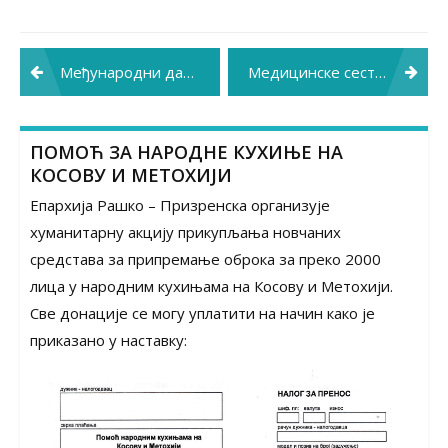
Post
Међународни дан бабица у краљевачком Породилишту
Медицинске сестре су мост између лекара и пацијента
navigation
ПОМОЋ ЗА НАРОДНЕ КУХИЊЕ НА
КОСОВУ И МЕТОХИЈИ
Епархија Рашко – Призренска организује
хуманитарну акцију прикупљања новчаних
средстава за припремање оброка за преко 2000
лица у народним кухињама на Косову и Метохији.
Све донације се могу уплатити на начин како је
приказано у наставку: