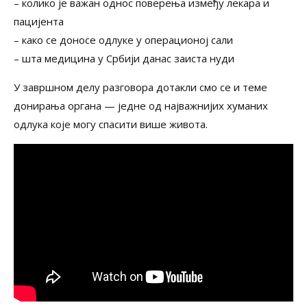
– колико је важан однос поверења између лекара и
пацијента
– како се доносе одлуке у операционој сали
– шта медицина у Србији данас заиста нуди
У завршном делу разговора дотакли смо се и теме
донирања органа — једне од најважнијих хуманих
одлука које могу спасити више живота.