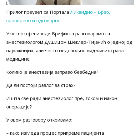
Прилог преузет
са
Портала
Ликвидно – Брзо,
проверено и одговорно.
У четвртој епизоди Брифинга разговарамо са
анестезиологом Душицом Шеклер-Тијанић о једној од
најважнијих, али често недовољно видљивих грана
медицине.
Колико је анестезија заправо безбедна?
Да ли постоји разлог за страх?
И шта све ради анестезиолог пре, током и након
операције?
У овом разговору откривамо:
– како изгледа процес припреме пацијента