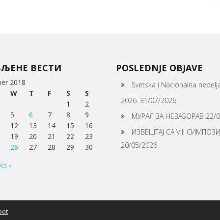
ВЉЕНЕ ВЕСТИ
POSLEDNJE OBJAVE
er 2018
Svetska i Nacionalna nedelj
W
T
F
S
S
2026.
31/07/2026
1
2
5
6
7
8
9
МУРАЛ ЗА НЕЗАБОРАВ
22/
12
13
14
15
16
ИЗВЕШТАЈ СА VIII СИМПОЗ
19
20
21
22
23
20/05/2026
26
27
28
29
30
ct »
oot