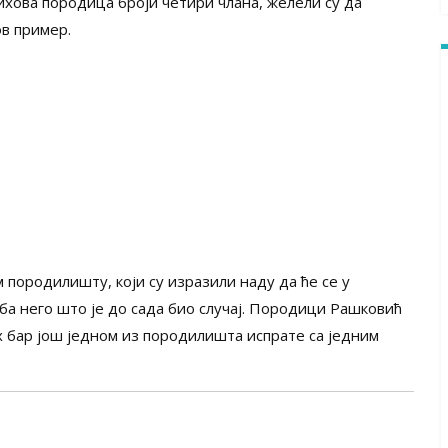
ихова породица броји четири члана, желели су да
в пример.
 породилишту, који су изразили наду да ће се у
ба него што је до сада био случај. Породици Рашковић
х бар још једном из породилишта испрате са једним