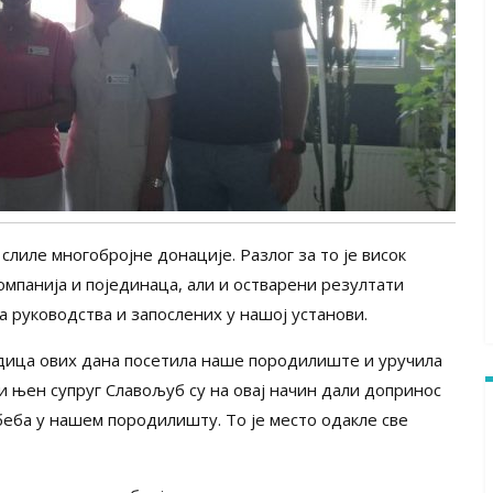
лиле многобројне донације. Разлог за то је висок
мпанија и појединаца, али и остварени резултати
а руководства и запослених у нашој установи.
родица ових дана посетила наше породилиште и уручила
и њен супруг Славољуб су на овај начин дали допринос
беба у нашем породилишту. То је место одакле све