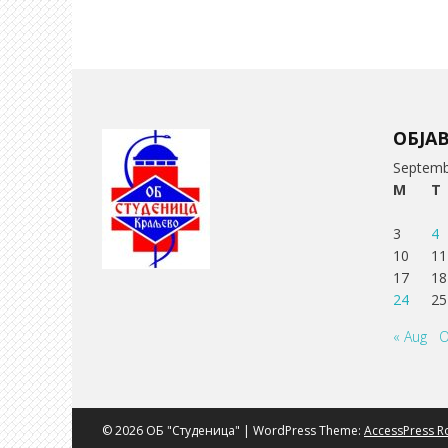
ОБЈА
Septemb
M
T
3
4
10
11
17
18
24
25
« Aug
O
© 2026 ОБ "Студеница" | WordPress Theme:
AccessPress R