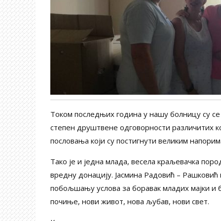
Током последњих година у нашу болницу су се с
степен друштвене одговорности различитих ко
пословања који су постигнути великим напорим
Тако је и једна млада, весела краљевачка по
вредну донацију. Јасмина Радовић – Рашковић 
побољшању услова за боравак младих мајки и 
почиње, нови живот, нова љубав, нови свет.