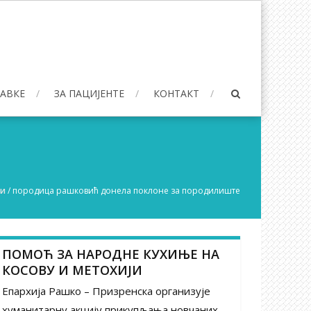
БАВКЕ
ЗА ПАЦИЈЕНТЕ
КОНТАКТ
ти
/
породица рашковић донела поклоне за породилиште
ПОМОЋ ЗА НАРОДНЕ КУХИЊЕ НА
КОСОВУ И МЕТОХИЈИ
Епархија Рашко – Призренска организује
хуманитарну акцију прикупљања новчаних