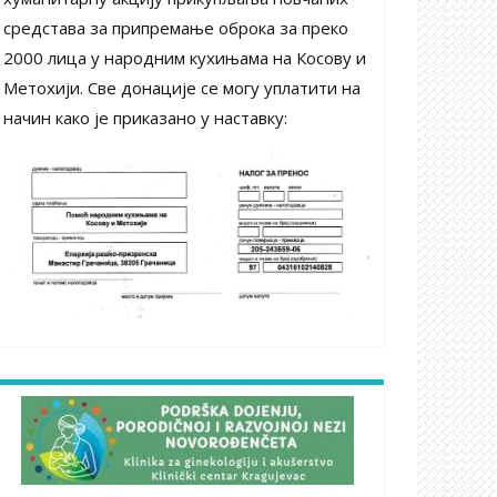
средстава за припремање оброка за преко
2000 лица у народним кухињама на Косову и
Метохији. Све донације се могу уплатити на
начин како је приказано у наставку: