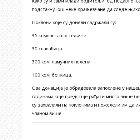
Како су и сами млади родитељи, од недавно њ
подстакну још неке Краљевчане да следе њихо
Поклони које су донели садржали су:
35 комплета постељине
30 спаваћица
300 ком. памучних пелена
100 ком. бенкица.
Ова донација је обрадовала запослене у нашем
годинама које предстоје рађати много више бе
су захвалили на поклонима и пожелели им да и
чланом више.