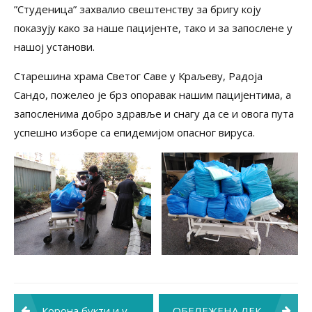
”Студеница” захвалио свештенству за бригу коју
показују како за наше пацијенте, тако и за запослене у
нашој установи.
Старешина храма Светог Саве у Краљеву, Радоја
Сандо, пожелео је брз опоравак нашим пацијентима, а
запосленима добро здравље и снагу да се и овога пута
успешно изборе са епидемијом опасног вируса.
Post
Корона букти и у Краљеву
ОБЕЛЕЖЕНА ЛЕКАРСКА СЛАВА