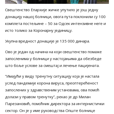
Свештенство Епархије жичке упутило је још једну
донацију нашој болници, овога пута поклонили су 100
комплета постељине – 50 за Одсек интензивне неге и
исто толико за Коронарну јединицу.
Укупна вредност донације је 135 000 динара.
Ово је један од начина на који свештенство помаже
запосленима у болници у настојањима да обезбеде
што боље услове за смештај и лечење пацијената.
”Имајући у виду тренутну ситуацију која је настала
услед пандемије корона вируса, преоптерећеност
запослених у здравственим установама, ова помоћ
долази у правом тренутку”, рекао је др Милан
Парезановић, помоћник директора за интернистички
сектор. Он је у име руководства Опште болнице