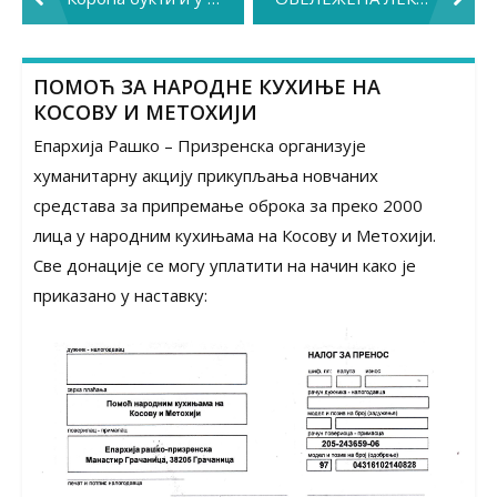
navigation
ПОМОЋ ЗА НАРОДНЕ КУХИЊЕ НА
КОСОВУ И МЕТОХИЈИ
Епархија Рашко – Призренска организује
хуманитарну акцију прикупљања новчаних
средстава за припремање оброка за преко 2000
лица у народним кухињама на Косову и Метохији.
Све донације се могу уплатити на начин како је
приказано у наставку: