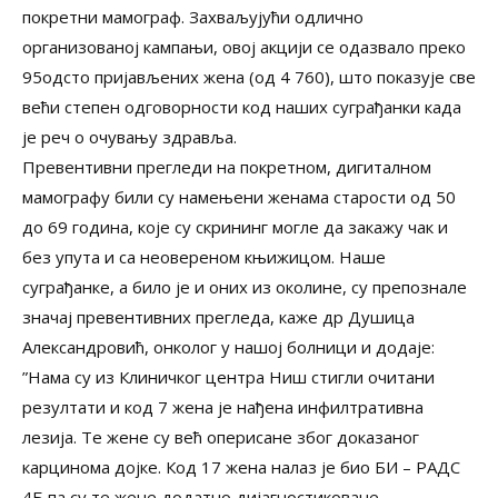
покретни мамограф. Захваљујући одлично
организованој кампањи, овој акцији се одазвало преко
95одсто пријављених жена (од 4 760), што показује све
већи степен одговорности код наших суграђанки када
је реч о очувању здравља.
Превентивни прегледи на покретном, дигиталном
мамографу били су намењени женама старости од 50
до 69 година, које су скрининг могле да закажу чак и
без упута и са неовереном књижицом. Наше
суграђанке, а било је и оних из околине, су препознале
значај превентивних прегледа, каже др Душица
Александровић, онколог у нашој болници и додаје:
”Нама су из Клиничког центра Ниш стигли очитани
резултати и код 7 жена је нађена инфилтративна
лезија. Те жене су већ оперисане због доказаног
карцинома дојке. Код 17 жена налаз је био БИ – РАДС
4Б па су те жене додатно дијагностиковане