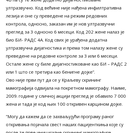
ултразвучно. Код већине није нађена инфилтративна
лезија и оне су преведене на режим редовних
контрола, односно, заказан им је нов ултразвучни
преглед за 3 односно 6 месеци. Код 202 жене налаз је
био БИ- РАДС 4А. Код свих је урађена додатна
ултразвучна дијагностика и према том налазу жене су
преведене на редовне контроле за 3 или 6 месеци.
Остале жене су биле дијагностиковане као БИ – РАДС 2
или 1 што се третира као бенигне дојке”.
Ово није први пут да се у Краљеву скрининг
мамографија одвијала на покретном мамографу. Наиме,
2009. године у сличној акцији преглед је обавило 7 000
жена и тада је код њих 100 откривен карцином дојке.
”Могу да кажем да се захваљујући програму раног
откривања појачала свест наших пацијенткиња које су
после те прве иницијалне скрининг мамографије