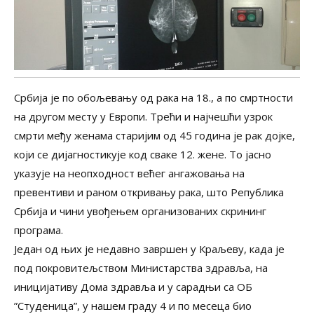
Србија је по обољевању од рака на 18., а по смртности
на другом месту у Европи. Трећи и најчешћи узрок
смрти међу женама старијим од 45 година је рак дојке,
који се дијагностикује код сваке 12. жене. То јасно
указује на неопходност већег ангажовања на
превентиви и раном откривању рака, што Република
Србија и чини увођењем организованих скрининг
програма.
Један од њих је недавно завршен у Краљеву, када је
под покровитељством Министарства здравља, на
иницијативу Дома здравља и у сарадњи са ОБ
”Студеница”, у нашем граду 4 и по месеца био