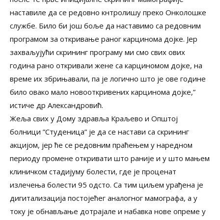
наставиле да се редовно кнтролишу преко Онколошке
службе. Било би још боље да наставимо са редовним
програмом за откривање раног карцинома дојке. Јер
захваљујући скрининг програму ми смо свих ових
година рано откривали жене са карциномом дојке, на
време их збрињавали, па је логично што је ове године
било овако мало новооткривених карцинома дојке,”
истиче др Александровић.
Жеља свих у Дому здравља Краљево и Општој
болници ”Студеница” је да се настави са скрининг
акцијом, јер ће се редовним праћењем у наредном
периоду промене откривати што раније и у што мањем
клиничком стадијуму болести, где је проценат
излечења болести 95 одсто. Са тим циљем урађена је
дигитализација постојећег аналогног мамографа, а у
току је обнављање дотрајале и набавка нове опреме у