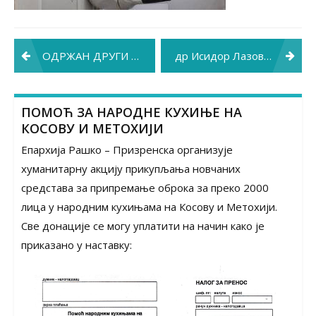
Post
ОДРЖАН ДРУГИ НАЦИОНАЛНИ КОНГРЕС УНИЈЕ УДРУЖЕЊА МЕДИЦИНСКИХ СЕСТАРА И ЗДРАВСТВЕНИХ ТЕХНИЧАРА СРБИЈЕ
др Исидор Лазовић (1936. – 2018.)
navigation
ПОМОЋ ЗА НАРОДНЕ КУХИЊЕ НА
КОСОВУ И МЕТОХИЈИ
Епархија Рашко – Призренска организује
хуманитарну акцију прикупљања новчаних
средстава за припремање оброка за преко 2000
лица у народним кухињама на Косову и Метохији.
Све донације се могу уплатити на начин како је
приказано у наставку: