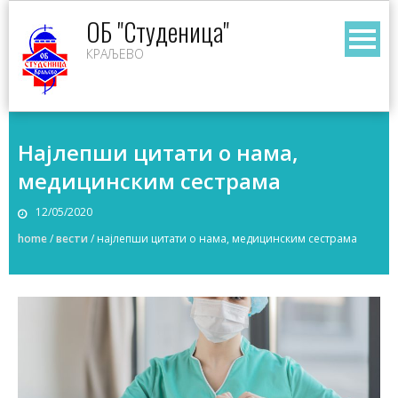
Skip
ОБ "Студеница"
to
КРАЉЕВО
content
Најлепши цитати о нама,
медицинским сестрама
12/05/2020
home
/
вести
/
најлепши цитати о нама, медицинским сестрама