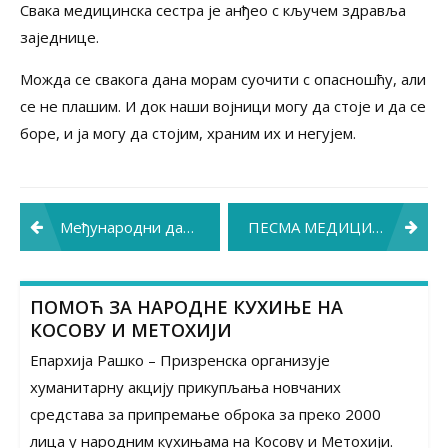
Свака медицинска сестра је анђео с кључем здравља
заједнице.
Можда се свакога дана морам суочити с опасношћу, али
се не плашим. И док наши војници могу да стоје и да се
боре, и ја могу да стојим, храним их и негујем.
Post
Међународни дан медицинских сестара
ПЕСМА МЕДИЦИНСКОЈ СЕСТРИ
navigation
ПОМОЋ ЗА НАРОДНЕ КУХИЊЕ НА
КОСОВУ И МЕТОХИЈИ
Епархија Рашко – Призренска организује
хуманитарну акцију прикупљања новчаних
средстава за припремање оброка за преко 2000
лица у народним кухињама на Косову и Метохији.