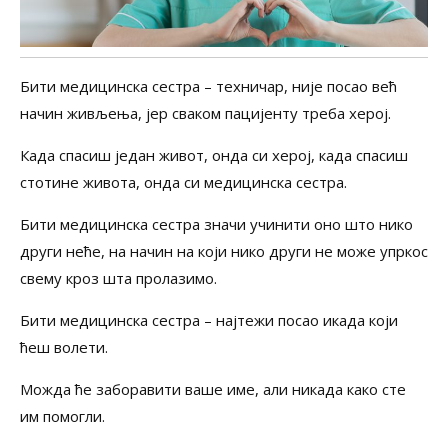
Бити медицинска сестра – техничар, није посао већ
начин живљења, јер сваком пацијенту треба херој.
Када спасиш један живот, онда си херој, када спасиш
стотине живота, онда си медицинска сестра.
Бити медицинска сестра значи учинити оно што нико
други неће, на начин на који нико други не може упркос
свему кроз штa пролазимо.
Бити медицинска сестра – најтежи посао икада који
ћеш волети.
Можда ће заборавити ваше име, али никада како сте
им помогли.