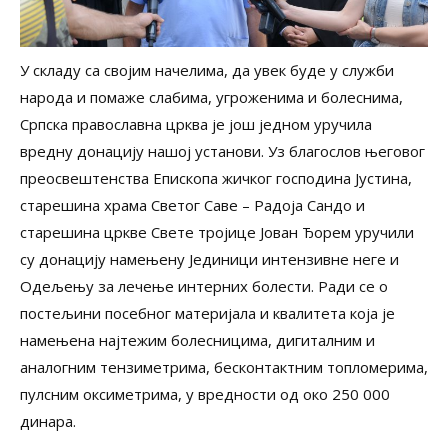
У складу са својим начелима, да увек буде у служби
народа и помаже слабима, угроженима и болеснима,
Српска православна црква је још једном уручила
вредну донацију нашој установи. Уз благослов његовог
преосвештенства Епископа жичког господина Јустина,
старешина храма Светог Саве – Радоја Сандо и
старешина цркве Свете тројице Јован Ђорем уручили
су донацију намењену Јединици интензивне неге и
Одељењу за лечење интерних болести. Ради се о
постељини посебног материјала и квалитета која је
намењена најтежим болесницима, дигиталним и
аналогним тензиметрима, бесконтактним топломерима,
пулсним оксиметрима, у вредности од око 250 000
динара.