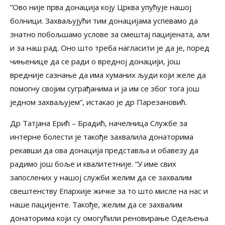
”Ово није прва донација коју Црква упућује нашој
болници. Захваљујући тим донацијама успевамо да
знатно побољшамо услове за смештај пацијената, али
и за наш рад. Оно што треба нагласити је да је, поред
чињенице да се ради о вредној донацији, још
вредније сазнање да има хуманих људи који желе да
помогну својим суграђанима и ја им се због тога још
једном захваљујем”, истакао је др Парезановић.
Др Татјана Ерић – Брадић, начелница Службе за
интерне болести је такође захвалила донаторима
рекавши да ова донација представља и обавезу да
радимо још боље и квалитетније. ”У име свих
запослених у нашој служби желим да се захвалим
свештенству Епархије жичке за то што мисле на нас и
наше пацијенте. Такође, желим да се захвалим
донаторима који су омогућили реновирање Одељења