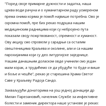
”Поред своје примарне дужности и задатка, наша
црква води рачуна и о хуманитарном раду усмереном
према онима којима је помоћ највише потребна. Ово је
скромна помоћ, пре бих рекао подршка нашим
медицинским радницима који су небројено пута
показали своју пожртвованост, спремност и хуманост.
Ову акцију смо спровели у сарадњи са осталим
свештеницима Краљева и околине, али и са нашим
парохијанима који су део литургијске заједнице.
Нашим данашњим доласком овде учинили смо један
мали корак, а трудићемо се да убудуће то буде и више
и боље и чешће”, рекао је старешина Храма Светог
Саве у Краљеву Радоја Сандо.
Захваљујући донаторима на још једној донацији др
Милан Парезановић, начелник Службе за инфективне
болести и заменик директора наше установе је рекао: