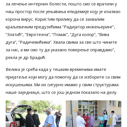
за лечење интерних болести, пошто смо се вратили у
наш простор после јењавања епидемије коју је изазвао
корона вирус. Користим прилику да се захвалим
краљевачким предузећима ”Радијатор инжењеринг”,
”Златић”, ”Евротехна”, ”Помак”, ”Дуга колор”, ”Вива
дуга”, ”Радичевићима”. Хвала свима за све што чините
за нас, а ми смо ту да указано поверење оправдамо”,
рекла је др Брадић.
Велика је срећа када у тешким временима имате
пријатеље који могу да помогну да се изборите са свим
искушењима. Ми их сигурно имамо у свим структурама
наше заједнице, што се још једном показало на делу.