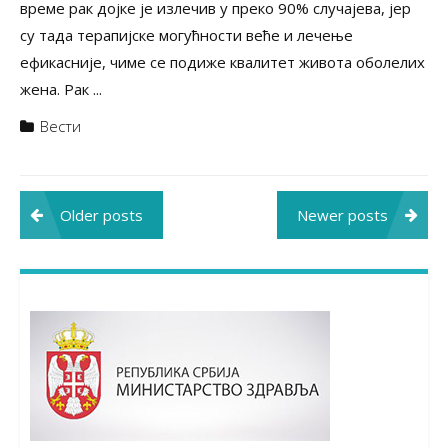
време рак дојке је излечив у преко 90% случајева, јер
су тада терапијске могућности веће и лечење
ефикасније, чиме се подиже квалитет живота оболелих
жена. Рак ...
Вести
Posts
Older posts
Newer posts
navigation