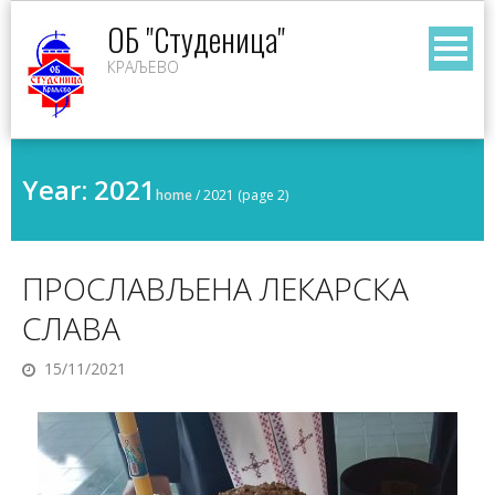
Skip
ОБ "Студеница"
to
КРАЉЕВО
content
Year:
2021
home
/
2021
(page 2)
ПРОСЛАВЉЕНА ЛЕКАРСКА
СЛАВА
15/11/2021