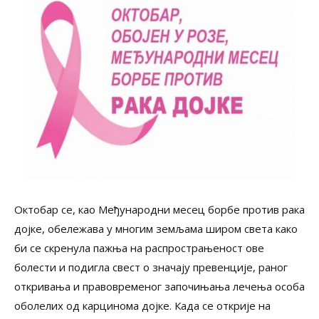
Октобар се, као Међународни месец борбе против рака
дојке, обележава у многим земљама широм света како
би се скренула пажња на распрострањеност ове
болести и подигла свест о значају превенције, раног
откривања и правовременог започињања лечења особа
оболелих од карцинома дојке. Када се открије на