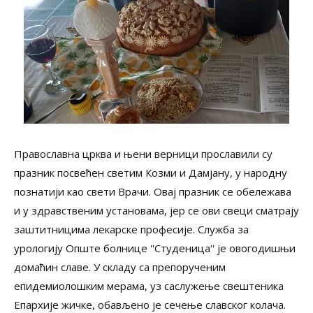
Православна црква и њени верници прославили су
празник посвећен светим Козми и Дамјану, у народну
познатији као свети Врачи. Овај празник се обележава
и у здравственим установама, јер се ови свеци сматрају
заштитницима лекарске професије. Служба за
урологију Опште болнице ''Студеница'' је овогодишњи
домаћин славе. У складу са препорученим
епидемиолошким мерама, уз саслужење свештеника
Епархије жичке, обављено је сечење славског колача.