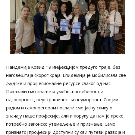
Пандемија Ковид 19 инфекцијом предуго траје, без
наговештаја скорог краја. Епидемија је мобилисала све
људске и професионалне ресурсе сваког од нас.
Показали смо знање и умеће, посвећеност и
одговорност, неустрашивост и неуморност. Својим
радом и самопрегором послали смо јасну слику о
значају наше професије, али и поруку да нам је преко
потребно законско утемељење и признање. Само
признатој професији доступни су сви путеви развоја и