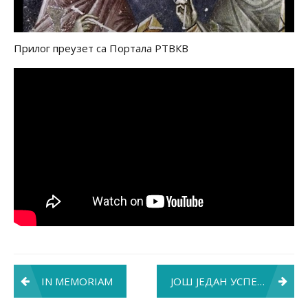
Прилог преузет са Портала РТВКВ
Post
IN MEMORIAM
ЈОШ ЈЕДАН УСПЕХ СЕСТАРА КРАЉЕВА
navigation