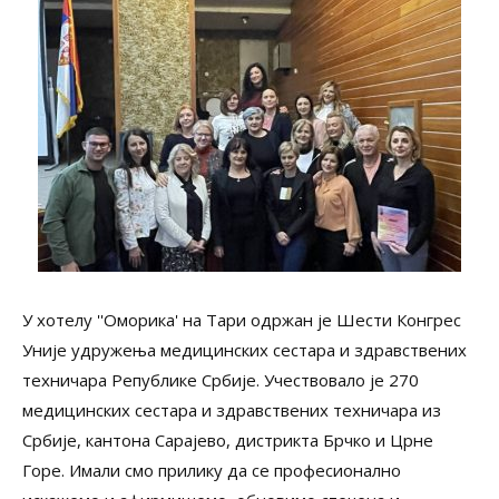
У хотелу ''Оморика' на Тари одржан је Шести Конгрес
Уније удружења медицинских сестара и здравствених
техничара Републике Србије. Учествовало је 270
медицинских сестара и здравствених техничара из
Србије, кантона Сарајево, дистрикта Брчко и Црне
Горе. Имали смо прилику да се професионално