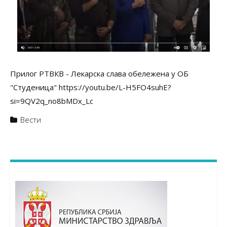
Прилог РТВКВ - Лекарска слава обележена у ОБ
"Студеница" https://youtu.be/L-H5FO4suhE?
si=9QV2q_no8bMDx_Lc
Вести