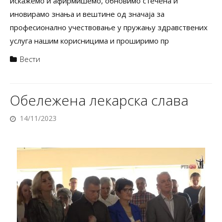
искажемо и афирмишемо, обновимо стечена и
иновирамо знања и вештине од значаја за
професионално учествовање у пружању здравствених
услуга нашим корисницима и проширимо пр
Вести
Обележена лекарска слава
14/11/2023