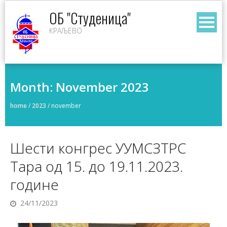
Skip
ОБ "Студеница"
to
КРАЉЕВО
content
Month:
November 2023
home
/
2023
/
november
Шести конгрес УУМСЗТРС
Тара од 15. до 19.11.2023.
године
24/11/2023