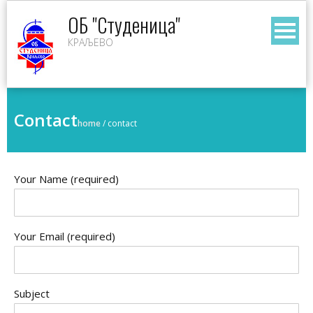
Skip
ОБ "Студеница"
to
КРАЉЕВО
content
Contact
home
/
contact
Your Name (required)
Your Email (required)
Subject