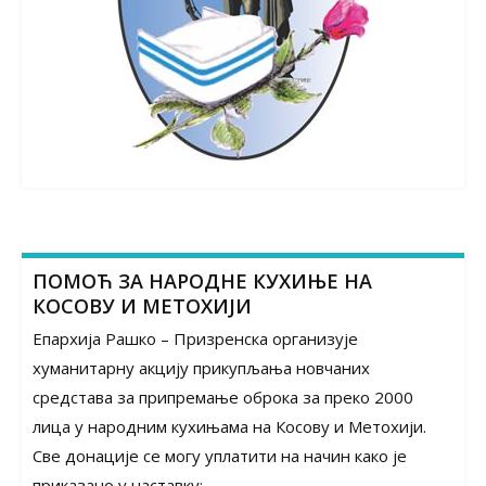
ПОМОЋ ЗА НАРОДНЕ КУХИЊЕ НА
КОСОВУ И МЕТОХИЈИ
Епархија Рашко – Призренска организује
хуманитарну акцију прикупљања новчаних
средстава за припремање оброка за преко 2000
лица у народним кухињама на Косову и Метохији.
Све донације се могу уплатити на начин како је
приказано у наставку: