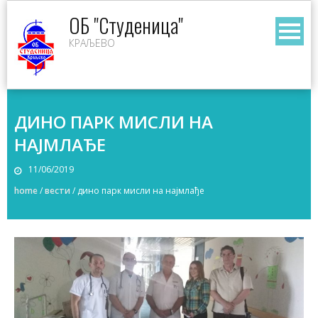
Skip
ОБ "Студеница"
to
КРАЉЕВО
content
ДИНО ПАРК МИСЛИ НА
НАЈМЛАЂЕ
11/06/2019
home
/
вести
/
дино парк мисли на најмлађе