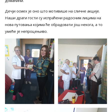
домаћини.
Дечји осмех је оно што мотивише на сличне акције.
Наши драги гости су испраћени радосним лицима на
нова путовања којима ће обрадовати још некога, а то
умеће је непроцењиво.