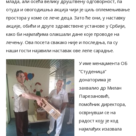
млада, али осећа велику друштвену одговорност, па
отуда и овогодишња акција чији је циљ оплемењивање
простора у коме се лече деца. Зато ће они, у наставку
акције, обићи и друге здравствене установе у Србији,
како би најмлађима олакшали дане које проводе на
лечењу. Ова посета свакако није и последња, па су
наши гости најавили наставак ове лепе сарадње.
У име менаџмента ОБ
”Студеница”
донаторима је
захвалио др Милан
Парезановић,
помоћник директора,
осврнувши се на
радост коју је код
најмлађих изазвала