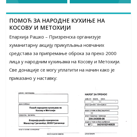
navigation
ПОМОЋ ЗА НАРОДНЕ КУХИЊЕ НА
КОСОВУ И МЕТОХИЈИ
Епархија Рашко – Призренска организује
хуманитарну акцију прикупљања новчаних
средстава за припремање оброка за преко 2000
лица у народним кухињама на Косову и Метохији.
Све донације се могу уплатити на начин како је
приказано у наставку: