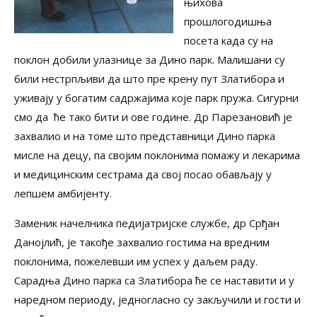
њихова
прошлогодишња
посета када су на
поклон добили улазнице за Дино парк. Малишани су
били нестрпљиви да што пре крену пут Златибора и
уживају у богатим садржајима које парк пружа. Сигурни
смо да ће тако бити и ове године. Др Парезановић је
захвалио и на томе што представници Дино парка
мисле на децу, па својим поклонима помажу и лекарима
и медицинским сестрама да свој посао обављају у
лепшем амбијенту.
Заменик начелника педијатријске службе, др Срђан
Данојлић, је такође захвалио гостима на вредним
поклонима, пожелевши им успех у даљем раду.
Сарадња Дино парка са Златибора ће се наставити и у
наредном периоду, једногласно су закључили и гости и