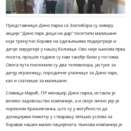
Представници Дино парка са Златибора су оквиру
акције ”Дино парк деци на дар” посетили малишане
који тренутно бораве на одељењима педијатрије и
дечје хирургије у нашој болници. Ово није њихова прва
посета, прошле године су нам такође били у гостима.
Овога пута поклонили су два телевизора, јастуке за
дечју играоницу, породичне улазнице за Дино парк,
као и слаткише за малишане.
Славица Марић, ПР менаџер Дино парка, истакла је
велико задовољство компаније, а и своје лично јер је
пореклом Краљевчанка, што су у могућности да
донацијама помогну у стварању лепших услова за
боравак наших малих пацијената. Њихова компанија је