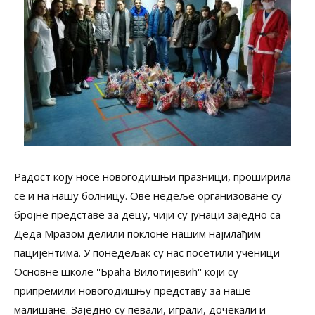
Радост коју носе новогодишњи празници, проширила
се и на нашу болницу. Ове недеље организоване су
бројне представе за децу, чији су јунаци заједно са
Деда Мразом делили поклоне нашим најмлађим
пацијентима. У понедељак су нас посетили ученици
Основне школе ''Браћа Вилотијевић'' који су
припремили новогодишњу представу за наше
малишане. Заједно су певали, играли, дочекали и