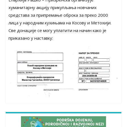
хуманитарну акцију прикупљања новчаних
средстава за припремање оброка за преко 2000
лица у народним кухињама на Косову и Метохији.
Све донације се могу уплатити на начин како је
приказано у наставку: