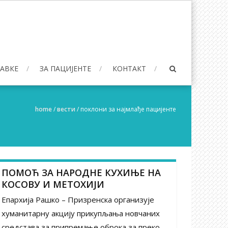
БАВКЕ
ЗА ПАЦИЈЕНТЕ
КОНТАКТ
home
/
вести
/
поклони за најмлађе пацијенте
ПОМОЋ ЗА НАРОДНЕ КУХИЊЕ НА
КОСОВУ И МЕТОХИЈИ
Епархија Рашко – Призренска организује
хуманитарну акцију прикупљања новчаних
средстава за припремање оброка за преко