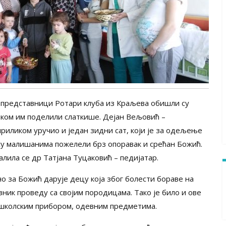
 представници Ротари клуба из Краљева обишли су
ликом им поделили слаткише. Дејан Вељовић –
риликом уручио и један зидни сат, који је за одељење
су малишанима пожелели брз опоравак и срећан Божић.
алила се др Татјана Туцаковић – педијатар.
 за Божић дарује децу која због болести бораве на
ик проведу са својим породицама. Тако је било и ове
, школским прибором, одевним предметима.