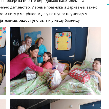
 најмлађе пацијенте обрадовало пакетићима са
ећно детињство. У време празника и даривања, важно
ости нису у могућности да у потпуности уживају у
атељима, радост је стигла и у нашу болницу.