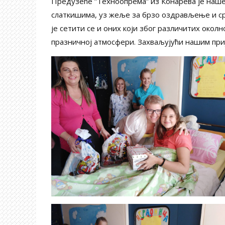
Предузеће ”Техноопрема” из Конарева је наше
слаткишима, уз жеље за брзо оздрављење и ср
је сетити се и оних који због различитих околн
празничној атмосфери. Захваљујући нашим приј