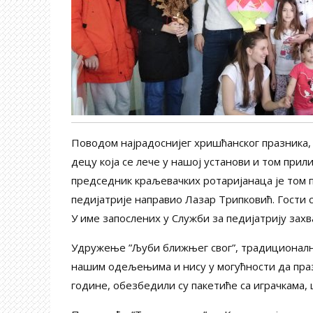
Поводом најрадоснијег хришћанског празника,
децу која се лече у нашој установи и том при
председник краљевачких ротаријанаца је том п
педијатрије направио Лазар Трипковић. Гости 
У име запослених у Служби за педијатрију захв
Удружење ”Љуби ближњег свог”, традиционално
нашим одељењима и нису у могућности да празн
године, обезбедили су пакетиће са играчкама