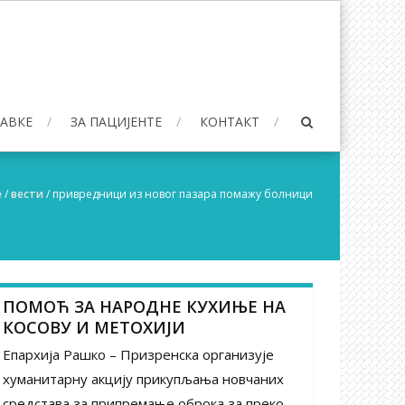
БАВКЕ
ЗА ПАЦИЈЕНТЕ
КОНТАКТ
e
/
вести
/
привредници из новог пазара помажу болници
ПОМОЋ ЗА НАРОДНЕ КУХИЊЕ НА
КОСОВУ И МЕТОХИЈИ
Епархија Рашко – Призренска организује
хуманитарну акцију прикупљања новчаних
средстава за припремање оброка за преко