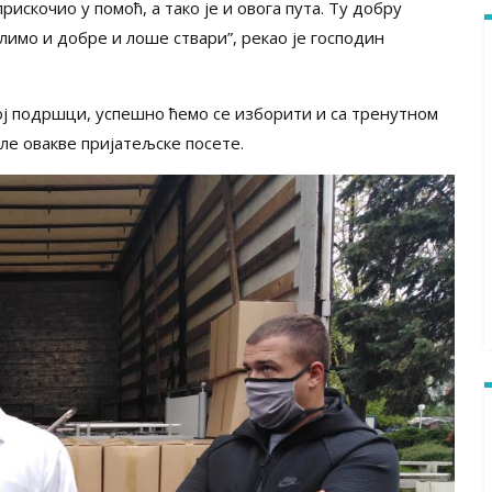
искочио у помоћ, а тако је и овога пута. Ту добру
имо и добре и лоше ствари”, рекао је господин
ој подршци, успешно ћемо се изборити и са тренутном
сле овакве пријатељске посете.