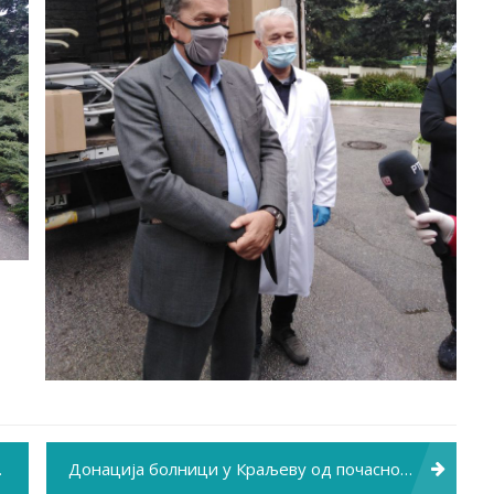
Донација болници у Краљеву од почасног конзула Србије у Турској