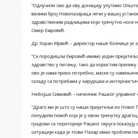
”Одлучили смо да ову донацију упутимо Општој
велики број Новопазараца лечи у вашој устано
здравственим радницима који тренутно носе на
Омер Емровић.
Др Зоран Мрвић – директор наше болнице је 
”Са породицом Емровић имамо један пријатељск
здравство у питању, тако да користим прилику 
ово је нама преко потребно, маске су намењен
складу са потребама у хируршки и интернистич
Небојша Симовић – начелник Рашког управног о
”Драго ми је што су наши пријатељи из Новог
понудили помоћ која је у овом тренутку драг
градови са територије Рашког округа показују
ситуацији када је Нови Пазар имао проблем п