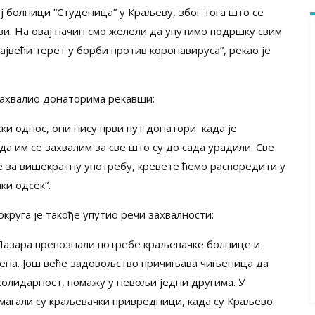
 болници ”Студеница” у Краљеву, због тога што се
ви. На овај начин смо желели да упутимо подршку свим
јвећи терет у борби против коронавируса”, рекао је
захвалио донаторима рекавши:
и однос, они нису први пут донатори када је
да им се захвалим за све што су до сада урадили. Све
е за вишекратну употребу, кревете ћемо распоредити у
ки одсек”.
круга је такође упутио речи захвалности:
 Пазара препознали потребе краљевачке болнице и
оцена. Још веће задовољство причињава чињеница да
 солидарност, помажу у невољи једни другима. У
омагали су краљевачки привредници, када су Краљево