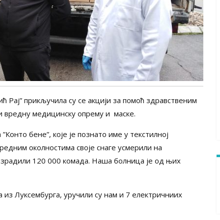
ћ Рај” прикључила су се акцији за помоћ здравственим
ли вредну медицинску опрему и маске.
”Конто бене”, које је познато име у текстилној
нредним околностима своје снаге усмерили на
израдили 120 000 комада. Наша болница је од њих
 из Луксембурга, уручили су нам и 7 електричниих