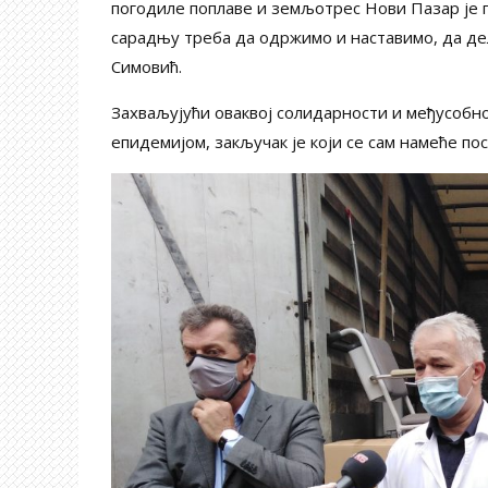
погодиле поплаве и земљотрес Нови Пазар је пр
сарадњу треба да одржимо и наставимо, да дел
Симовић.
Захваљујући оваквој солидарности и међусобн
епидемијом, закључак је који се сам намеће по