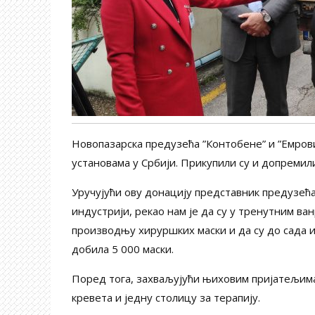
Новопазарска предузећа ”Контобене” и ”Емрови
установама у Србији. Прикупили су и допреми
Уручујући ову донацију представник предузећа 
индустрији, рекао нам је да су у тренутним ва
производњу хируршких маски и да су до сада 
добила 5 000 маски.
Поред тога, захваљујући њиховим пријатељима
кревета и једну столицу за терапију.