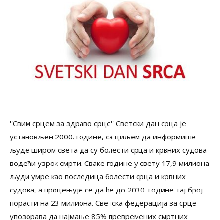
''Свим срцем за здраво срце'' Светски дан срца је
установљен 2000. године, са циљем да информише
људе широм света да су болести срца и крвних судова
водећи узрок смрти. Сваке године у свету 17,9 милиона
људи умре као последица болести срца и крвних
судова, а процењује се да ће до 2030. године тај број
порасти на 23 милиона. Светска федерација за срце
упозорава да најмање 85% превремених смртних