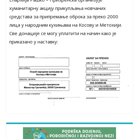
хуманитарну акцију прикупљања новчаних
средстава за припремање оброка за преко 2000
лица у народним кухињама на Косову и Метохији.
Све донације се могу уплатити на начин како је
приказано у наставку: