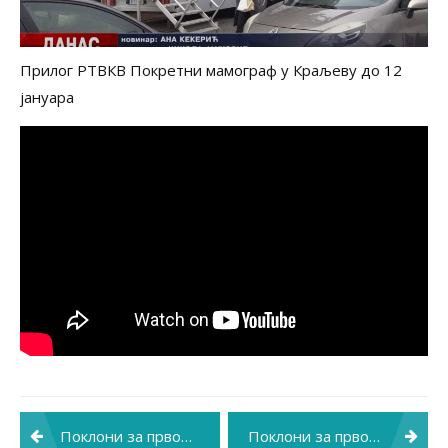
Прилог РТВКВ Покретни мамограф у Краљеву до 12
јануара
Post
Поклони за прворођене бебе у новој години у Краљеву
Поклони за прворођене божићне бебе