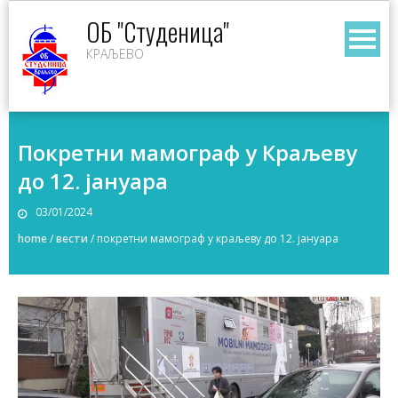
Skip
ОБ "Студеница"
to
КРАЉЕВО
content
Покретни мамограф у Краљеву
до 12. јануара
03/01/2024
home
/
вести
/
покретни мамограф у краљеву до 12. јануара