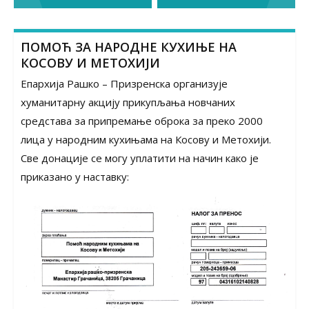
navigation
ПОМОЋ ЗА НАРОДНЕ КУХИЊЕ НА
КОСОВУ И МЕТОХИЈИ
Епархија Рашко – Призренска организује
хуманитарну акцију прикупљања новчаних
средстава за припремање оброка за преко 2000
лица у народним кухињама на Косову и Метохији.
Све донације се могу уплатити на начин како је
приказано у наставку: