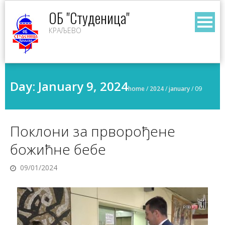
Skip
ОБ "Студеница"
to
КРАЉЕВО
content
Day:
January 9, 2024
home
/
2024
/
january
/
09
Поклони за прворођене
божићне бебе
09/01/2024