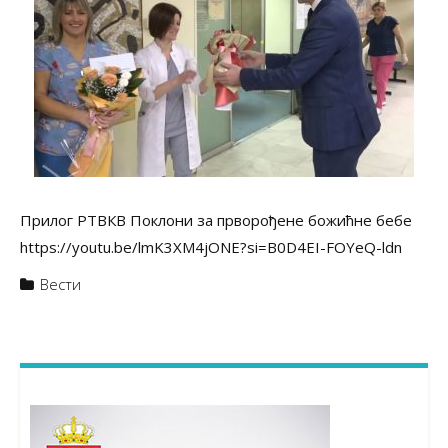
Прилог РТВКВ Поклони за прворођене божићне бебе
https://youtu.be/lmK3XM4jONE?si=B0D4EI-FOYeQ-ldn
Вести