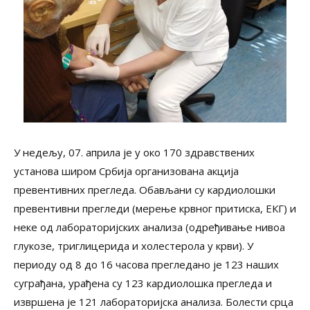
У недељу, 07. априла је у око 170 здравствених
установа широм Србија организована акција
превентивних прегледа. Обављани су кардиолошки
превентивни прегледи (мерење крвног притиска, ЕКГ) и
неке од лабораторијских анализа (одређивање нивоа
глукозе, триглицерида и холестерола у крви). У
периоду од 8 до 16 часова прегледано је 123 наших
суграђана, урађена су 123 кардиолошка прегледа и
извршена је 121 лабораторијска анализа. Болести срца