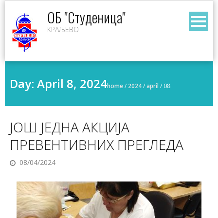
Skip
ОБ "Студеница"
to
КРАЉЕВО
content
Day:
April 8, 2024
home
/
2024
/
april
/
08
ЈОШ ЈЕДНА АКЦИЈА
ПРЕВЕНТИВНИХ ПРЕГЛЕДА
08/04/2024