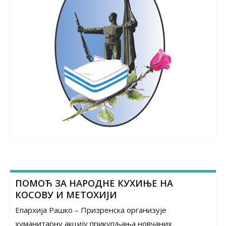
ПОМОЋ ЗА НАРОДНЕ КУХИЊЕ НА
КОСОВУ И МЕТОХИЈИ
Епархија Рашко – Призренска организује
хуманитарну акцију прикупљања новчаних