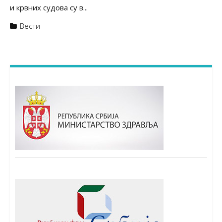
и крвних судова су в...
Вести