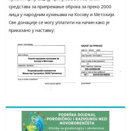
средстава за припремање оброка за преко 2000
лица у народним кухињама на Косову и Метохији.
Све донације се могу уплатити на начин како је
приказано у наставку: