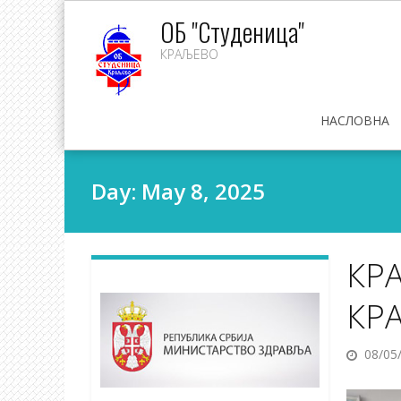
Skip
ОБ "Студеница"
to
КРАЉЕВО
content
НАСЛОВНА
Day:
May 8, 2025
КР
КР
08/05