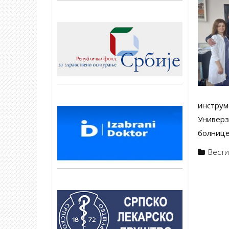
инструм
Универз
болнице,
Вест