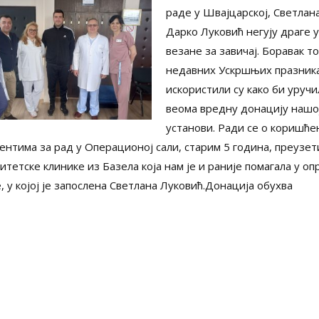
раде у Швајцарској, Светлан
Дарко Луковић негују драге 
везане за завичај. Боравак т
недавних Ускршњих празник
искористили су како би уручи
веома вредну донацију нашо
установи. Ради се о коришће
ентима за рад у Операционој сали, старим 5 година, преузет
итетске клинике из Базела која нам је и раније помагала у о
 у којој је запослена Светлана Луковић.Донација обухва
и