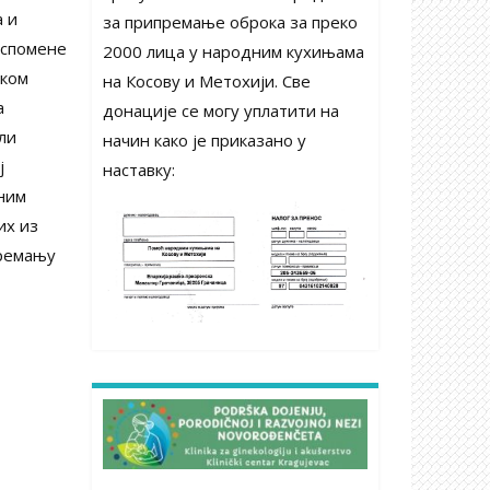
а и
за припремање оброка за преко
успомене
2000 лица у народним кухињама
оком
на Косову и Метохији. Све
а
донације се могу уплатити на
ли
начин како је приказано у
ј
наставку:
ним
их из
премању