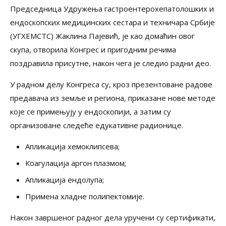
Председница Удружења гастроентерохепатолошких и
ендоскопских медицинских сестара и техничара Србије
(УГХЕМСТС) Жаклина Пајевић, је као домаћин овог
скупа, отворила Конгрес и пригодним речима
поздравила присутне, након чега је следио радни део.
У радном делу Конгреса су, кроз презентоване радове
предавача из земље и региона, приказане нове методе
које се примењују у ендоскопији, а затим су
организоване следеће едукативне радионице.
Апликација хемоклипсева;
Коагулација аргон плазмом;
Апликација ендолупа;
Примена хладне полипектомије.
Након завршеног радног дела уручени су сертификати,