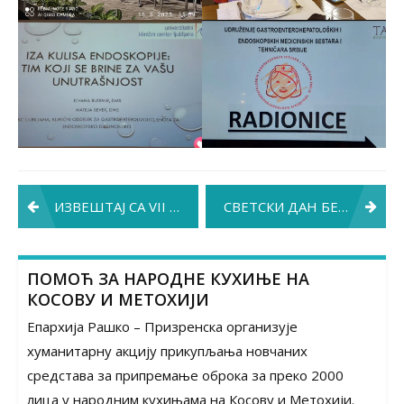
Post
ИЗВЕШТАЈ СА VII СИМПОЗИЈУМА УУМСЗТРС
СВЕТСКИ ДАН БЕЗ ДУВАНА 2025. ГОДИНЕ: ”РАЗОТКРИВАЊЕ ПРИВЛАЧНОСТИ”
navigation
ПОМОЋ ЗА НАРОДНЕ КУХИЊЕ НА
КОСОВУ И МЕТОХИЈИ
Епархија Рашко – Призренска организује
хуманитарну акцију прикупљања новчаних
средстава за припремање оброка за преко 2000
лица у народним кухињама на Косову и Метохији.