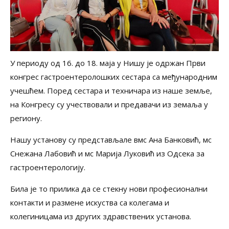
У периоду од 16. до 18. маја у Нишу је одржан Први
конгрес гастроентеролошких сестара са међународним
учешћем. Поред сестара и техничара из наше земље,
на Конгресу су учествовали и предавачи из земаља у
региону.
Нашу установу су представљале вмс Ана Банковић, мс
Снежана Лабовић и мс Марија Луковић из Одсека за
гастроентерологију.
Била је то прилика да се стекну нови професионални
контакти и размене искуства са колегама и
колегиницама из других здравствених установа.