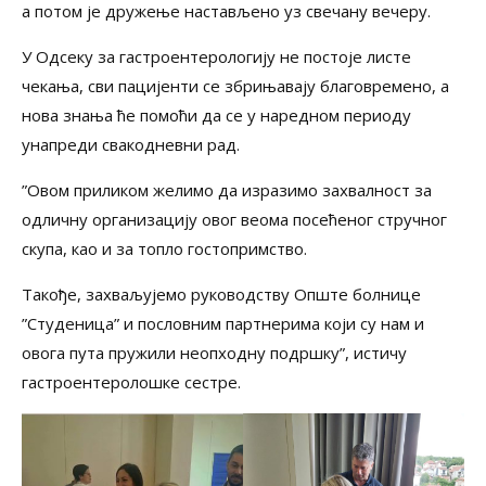
а потом је дружење настављено уз свечану вечеру.
У Одсеку за гастроентерологију не постоје листе
чекања, сви пацијенти се збрињавају благовремено, а
нова знања ће помоћи да се у наредном периоду
унапреди свакодневни рад.
”Овом приликом желимо да изразимо захвалност за
одличну организацију овог веома посећеног стручног
скупа, као и за топло гостопримство.
Такође, захваљујемо руководству Опште болнице
”Студеница” и пословним партнерима који су нам и
овога пута пружили неопходну подршку”, истичу
гастроентеролошке сестре.