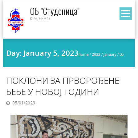
Skip
ОБ "Студеница"
to
КРАЉЕВО
content
Day:
January 5, 2023
home
/
2023
/
january
/
05
ПОКЛОНИ ЗА ПРВОРОЂЕНЕ
БЕБЕ У НОВОЈ ГОДИНИ
05/01/2023