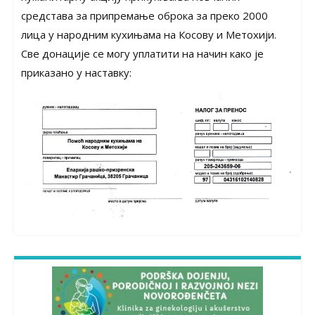
средстава за припремање оброка за преко 2000
лица у народним кухињама на Косову и Метохији.
Све донације се могу уплатити на начин како је
приказано у наставку: