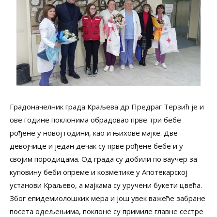
Градоначелник града Краљева др Предраг Терзић је и
ове године поклонима обрадовао прве три бебе
рођене у новој години, као и њихове мајке. Две
девојчице и један дечак су прве рођене бебе и у
својим породицама. Од града су добили по ваучер за
куповину беби опреме и козметике у Апотекарској
установи Краљево, а мајкама су уручени букети цвећа.
Због епидемиолошких мера и још увек важеће забране
посета одељењима, поклоне су примиле главне сестре