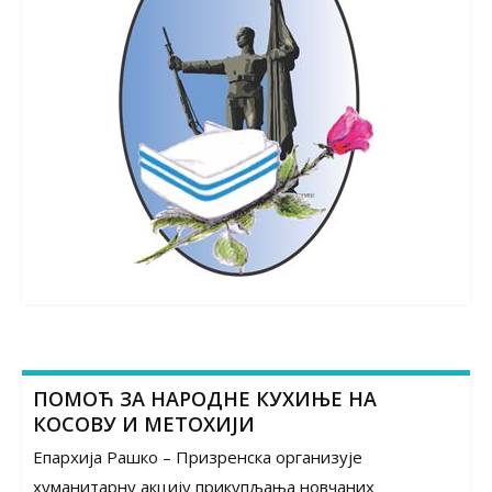
ПОМОЋ ЗА НАРОДНЕ КУХИЊЕ НА
КОСОВУ И МЕТОХИЈИ
Епархија Рашко – Призренска организује
хуманитарну акцију прикупљања новчаних