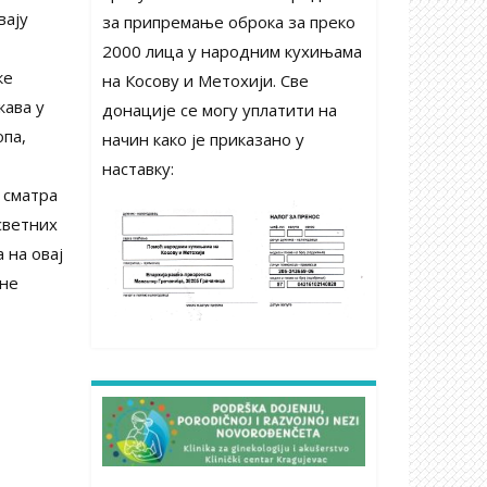
вају
за припремање оброка за преко
2000 лица у народним кухињама
ке
на Косову и Метохији. Све
жава у
донације се могу уплатити на
опа,
начин како је приказано у
наставку:
 сматра
светних
 на овај
оне