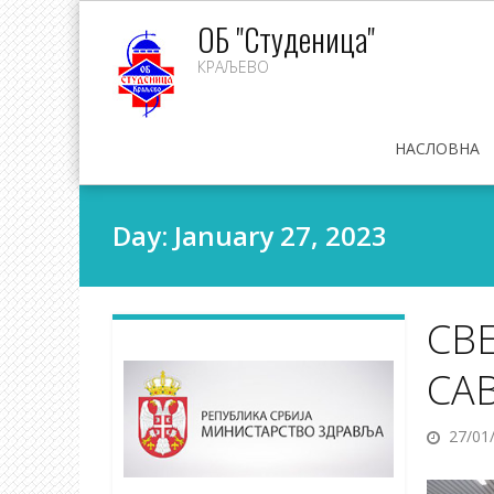
Skip
ОБ "Студеница"
to
КРАЉЕВО
content
НАСЛОВНА
Day:
January 27, 2023
СВ
СА
27/01