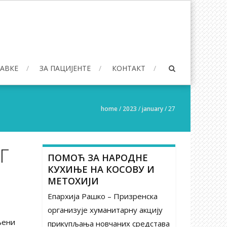
БАВКЕ
ЗА ПАЦИЈЕНТЕ
КОНТАКТ
home
/
2023
/
january
/
27
Г
ПОМОЋ ЗА НАРОДНЕ
КУХИЊЕ НА КОСОВУ И
МЕТОХИЈИ
Епархија Рашко – Призренска
организује хуманитарну акцију
њени
прикупљања новчаних средстава