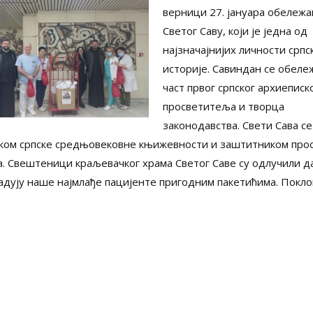
верници 27. јануара обележа
Светог Саву, који је једна од
најзначајнијих личности српс
историје. Савиндан се обеле
част првог српског архиеписк
просветитеља и творца
законодавства. Свети Сава се
ком српске средњовековне књижевности и заштитником про
а. Свештеници краљевачког храма Светог Саве су одлучили да
адују наше најмлађе пацијенте пригодним пакетићима. Покл
и