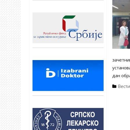
зачетни
установ
дан обр
Вест