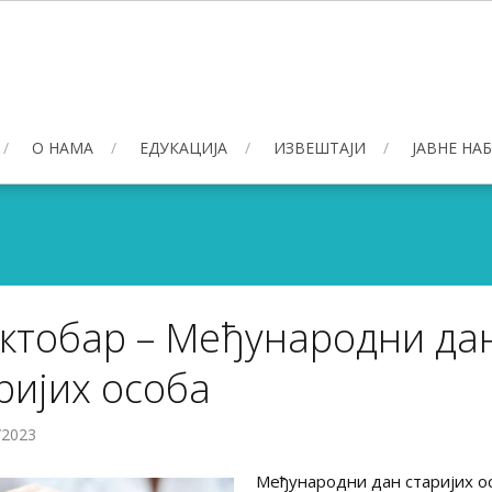
О НАМА
ЕДУКАЦИЈА
ИЗВЕШТАЈИ
ЈАВНЕ НА
октобар – Међународни да
ријих особа
/2023
Међународни дан старијих ос