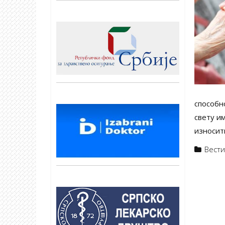
способн
свету им
износит
Вест