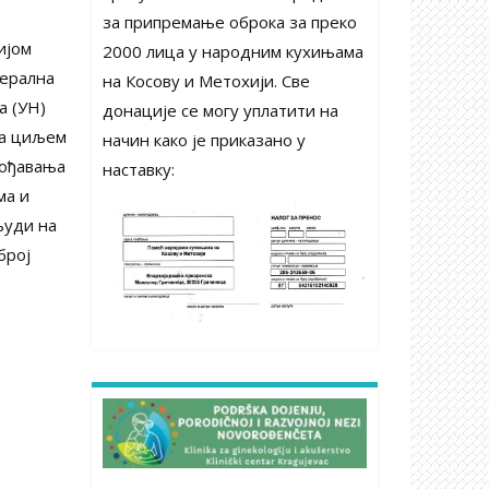
за припремање оброка за преко
ијом
2000 лица у народним кухињама
нерална
на Косову и Метохији. Све
а (УН)
донације се могу уплатити на
са циљем
начин како је приказано у
гођавања
наставку:
ма и
људи на
број