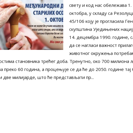
свету и код нас обележава 1.
октобра, у складу са Резолуц
45/106 коју је прогласила Ге
скупштина Уједињених нациј
14. децембра 1990. године, 
да се нагласи важност прила
животног окружења потреба
остима становника трећег доба. Тренутно, око 700 милиона 
а преко 60 година, а процењује се да ће до 2050. године тај 
и две милијарде, што ће представљати пр...
и