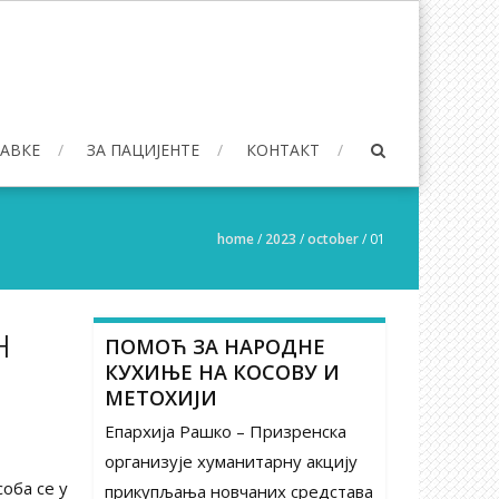
БАВКЕ
ЗА ПАЦИЈЕНТЕ
КОНТАКТ
home
/
2023
/
october
/
01
н
ПОМОЋ ЗА НАРОДНЕ
КУХИЊЕ НА КОСОВУ И
МЕТОХИЈИ
Епархија Рашко – Призренска
организује хуманитарну акцију
оба се у
прикупљања новчаних средстава