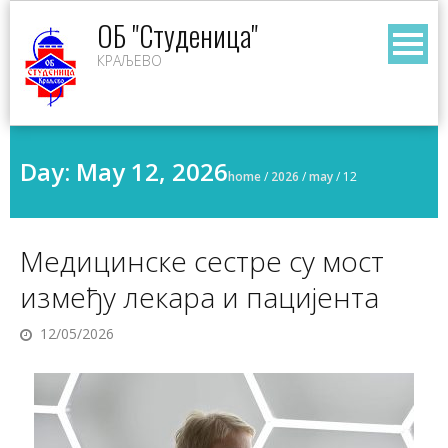
Skip
ОБ "Студеница"
to
КРАЉЕВО
content
Day:
May 12, 2026
home
/
2026
/
may
/
12
Медицинске сестре су мост
између лекара и пацијента
12/05/2026