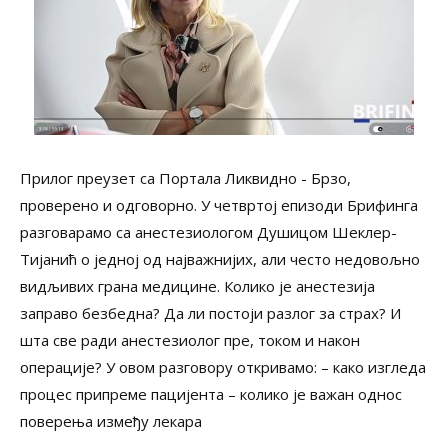
Прилог преузет са Портала Ликвидно - Брзо,
проверено и одговорно. У четвртој епизоди Брифинга
разговарамо са анестезиологом Душицом Шеклер-
Тијанић о једној од најважнијих, али често недовољно
видљивих грана медицине. Колико је анестезија
заправо безбедна? Да ли постоји разлог за страх? И
шта све ради анестезиолог пре, током и након
операције? У овом разговору откривамо: – како изгледа
процес припреме пацијента – колико је важан однос
поверења између лекара