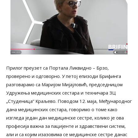
Прилог преузет са Портала Ликвидно – Брзо,
проверено и одговорно. У петој епизоди Брифинга
разговарамо са Маријом Мијајловић, председницом
Удружења медицинских сестара и техничара ЗЦ
„Студеница“ Краљево. Поводом 12. маја, Међународног
дана медицинских сестара, говоримо о томе како
изгледа један дан медицинске сестре, колико је ова
професија важна за пацијенте и здравствени систем,
али и са којим изазовима се медицинске сестре данас