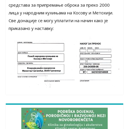
средстава за припремање оброка за преко 2000
лица у народним кухињама на Косову и Метохији.
Све донације се могу уплатити на начин како је
приказано у наставку: